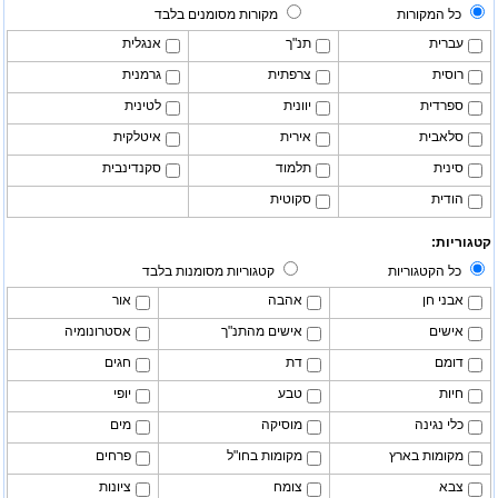
כל המקורות
מקורות מסומנים בלבד
עברית
תנ"ך
אנגלית
רוסית
צרפתית
גרמנית
ספרדית
יוונית
לטינית
סלאבית
אירית
איטלקית
סינית
תלמוד
סקנדינבית
הודית
סקוטית
קטגוריות:
כל הקטגוריות
קטגוריות מסומנות בלבד
אבני חן
אהבה
אור
אישים
אישים מהתנ"ך
אסטרונומיה
דומם
דת
חגים
חיות
טבע
יופי
כלי נגינה
מוסיקה
מים
מקומות בארץ
מקומות בחו"ל
פרחים
צבא
צומח
ציונות