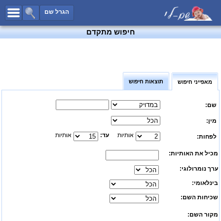
כל השמות
הגרל שם
חיפוש מתקדם
חיפוש מתקדם
שמות לבנים
שמות לבנות
שמות משותפים
תוצאות חיפוש
מאפייני חיפוש
שמות נפוצים
שמות נדירים
שם:
קטגוריות
מין:
חדש!
מפורסמים
אותיות
עד:
אותיות
לפחות:
נומרולוגיה
מכיל את האותיות:
הוסף שם
ערך נומרולוגי:
צור קשר
בינלאומי:
שכיחות השם:
פייסבוק
מקור השם: