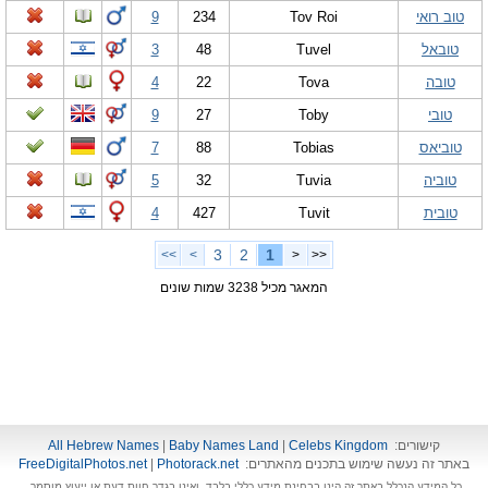
טוב רואי
Tov Roi
234
9
טובאל
Tuvel
48
3
טובה
Tova
22
4
טובי
Toby
27
9
טוביאס
Tobias
88
7
טוביה
Tuvia
32
5
טובית
Tuvit
427
4
3
2
1
>>
>
<
<<
המאגר מכיל 3238 שמות שונים
קישורים:
Celebs Kingdom
|
Baby Names Land
|
All Hebrew Names
באתר זה נעשה שימוש בתכנים מהאתרים:
Photorack.net
|
FreeDigitalPhotos.net
כל המידע הנכלל באתר זה הינו בבחינת מידע כללי בלבד, ואינו בגדר חוות דעת או ייעוץ מוסמך.