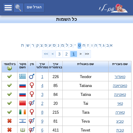
כל השמות
הגרל שם
חיפוש מתקדם
כל השמות
שמות לבנים
שמות לבנות
שמות משותפים
א
ב
ג
ד
ה
ו
ז
ח
ט
י
כ
ל
מ
נ
ס
ע
פ
צ
ק
ר
ש
ת
|
|
|
|
|
|
|
|
|
|
|
|
|
|
|
|
|
|
|
|
|
שמות נפוצים
3
2
1
>>
>
<
<<
שמות נדירים
שם בעברית
שם באנגלית
ערך
ערך
מין
מקור
בינלאומי
בגימטריה
נומרולוגי
השם
קטגוריות
טאודור
Teodor
226
1
חדש!
מפורסמים
טאטיאנה
Tatiana
85
4
נומרולוגיה
טאטינה
Tatina
84
3
הוסף שם
טאי
Tai
20
2
צור קשר
טארה
Tara
215
8
פייסבוק
טבע
Teva
81
9
טבת
Tevet
411
6