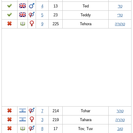
טד
Ted
13
4
טדי
Teddy
23
5
טהורה
Tehora
225
9
טהר
Tohar
214
7
טהרה
Tahara
219
3
טוב
Tov, Tuv
17
8