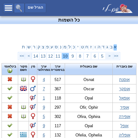
כל השמות
הגרל שם
חיפוש מתקדם
כל השמות
שמות לבנים
שמות לבנות
שמות משותפים
א
ב
ג
ד
ה
ו
ז
ח
ט
י
כ
ל
מ
נ
ס
ע
פ
צ
ק
ר
ש
ת
|
|
|
|
|
|
|
|
|
|
|
|
|
|
|
|
|
|
|
|
|
שמות נפוצים
14
13
12
11
10
9
8
7
6
5
>>
>
<
<<
שמות נדירים
שם בעברית
שם באנגלית
ערך
ערך
מין
מקור
בינלאומי
בגימטריה
נומרולוגי
השם
קטגוריות
אוסנת
Osnat
517
4
חדש!
מפורסמים
אוסקר
Oscar
367
7
נומרולוגיה
אופאל
Opal
118
1
הוסף שם
אופיר
Ofir, Ophir
297
9
צור קשר
אופירה
Ofira, Ophira
302
5
פייסבוק
אופל
Opal
117
9
אופליה
Ofelia, Ophelia
132
6