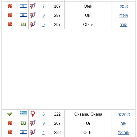
אופק
Ofek
187
7
אופרי
Ofri
297
9
אוצר
Otzar
297
9
אוקסנה
Oksana, Oxana
222
6
אור
Or
207
9
אור אל
Or El
238
4