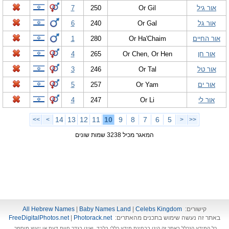
אור גיל
Or Gil
250
7
אור גל
Or Gal
240
6
אור החיים
Or Ha'Chaim
280
1
אור חן
Or Chen, Or Hen
265
4
אור טל
Or Tal
246
3
אור ים
Or Yam
257
5
אור לי
Or Li
247
4
14
13
12
11
10
9
8
7
6
5
>>
>
<
<<
המאגר מכיל 3238 שמות שונים
קישורים:
Celebs Kingdom
|
Baby Names Land
|
All Hebrew Names
באתר זה נעשה שימוש בתכנים מהאתרים:
Photorack.net
|
FreeDigitalPhotos.net
כל המידע הנכלל באתר זה הינו בבחינת מידע כללי בלבד, ואינו בגדר חוות דעת או ייעוץ מוסמך.