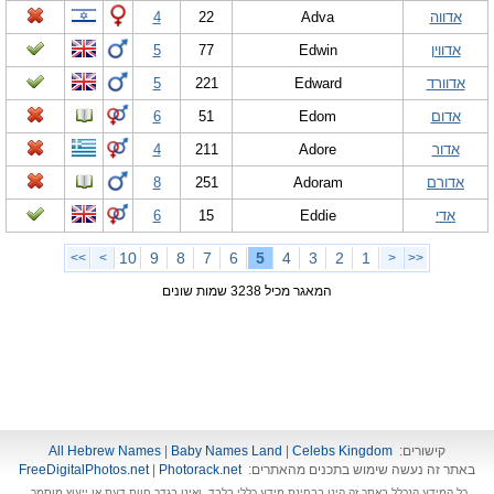
אדווה
Adva
22
4
אדווין
Edwin
77
5
אדוורד
Edward
221
5
אדום
Edom
51
6
אדור
Adore
211
4
אדורם
Adoram
251
8
אדי
Eddie
15
6
10
9
8
7
6
5
4
3
2
1
>>
>
<
<<
המאגר מכיל 3238 שמות שונים
קישורים:
Celebs Kingdom
|
Baby Names Land
|
All Hebrew Names
באתר זה נעשה שימוש בתכנים מהאתרים:
Photorack.net
|
FreeDigitalPhotos.net
כל המידע הנכלל באתר זה הינו בבחינת מידע כללי בלבד, ואינו בגדר חוות דעת או ייעוץ מוסמך.