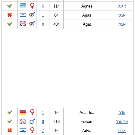
אגנס
Agnes
114
6
אגס
Agas
64
1
אגת
Agat
404
8
אדה
Ada, Ida
10
1
אדוארד
Edward
216
9
אדוה
Adva
16
7