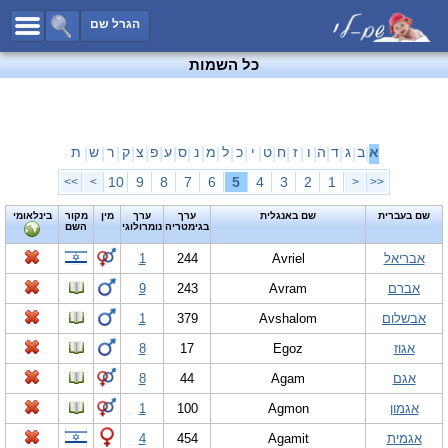
כל השמות
הגרל שם
חיפוש מתקדם
כל השמות
שמות לבנים
שמות לבנות
שמות משותפים
א
ב
ג
ד
ה
ו
ז
ח
ט
י
כ
ל
מ
נ
ס
ע
פ
צ
ק
ר
ש
ת
|
|
|
|
|
|
|
|
|
|
|
|
|
|
|
|
|
|
|
|
|
שמות נפוצים
10
9
8
7
6
5
4
3
2
1
>>
>
<
<<
שמות נדירים
שם בעברית
שם באנגלית
ערך
ערך
מין
מקור
בינלאומי
בגימטריה
נומרולוגי
השם
קטגוריות
אבריאל
Avriel
244
1
חדש!
מפורסמים
אברם
Avram
243
9
נומרולוגיה
אבשלום
Avshalom
379
1
הוסף שם
אגוז
Egoz
17
8
צור קשר
אגם
Agam
44
8
פייסבוק
אגמון
Agmon
100
1
אגמית
Agamit
454
4