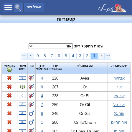
כל השמות
הגרל שם
חיפוש מתקדם
קטגוריות
שמות לבנים
שמות לבנות
שמות משותפים
שמות מהקטגוריה:
שמות נפוצים
9
8
7
6
5
4
3
2
1
>>
>
<
<<
שמות נדירים
שם בעברית
שם באנגלית
ערך
ערך
מין
מקור
בינלאומי
בגימטריה
נומרולוגי
השם
קטגוריות
אביאור
Avior
220
4
חדש!
מפורסמים
אור
Or
207
9
נומרולוגיה
אור אל
Or El
238
4
הוסף שם
אור גיל
Or Gil
250
7
צור קשר
אור גל
Or Gal
240
6
פייסבוק
אור החיים
Or Ha'Chaim
280
1
אור חן
Or Chen, Or Hen
265
4