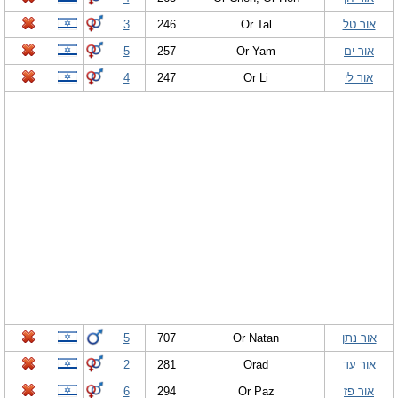
אור טל
Or Tal
246
3
אור ים
Or Yam
257
5
אור לי
Or Li
247
4
אור נתן
Or Natan
707
5
אור עד
Orad
281
2
אור פז
Or Paz
294
6