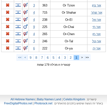
אור ציון
Or Tzion
363
3
אור שחר
Or Shahar
715
4
אור-אל
Or-El
238
4
אור-חי
Or-Chai
225
9
אור-חן
Or-Chen
265
4
אור-טל
Or-Tal
246
3
אור-יה
Or-ya
222
6
9
8
7
6
5
4
3
2
1
>>
>
<
<<
קטגוריה זו מכילה 179 שמות
קישורים:
Celebs Kingdom
|
Baby Names Land
|
All Hebrew Names
באתר זה נעשה שימוש בתכנים מהאתרים:
Photorack.net
|
FreeDigitalPhotos.net