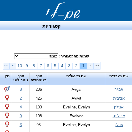
קטגוריות
שמות מהקטגוריה:
10
9
8
7
6
5
4
3
2
1
>>
>
<
<<
שם בעברית
שם באנגלית
ערך
ערך
מין
בגימטריה
נומרולוגי
אבגר
Avgar
206
8
אביבית
Avivit
425
2
אבילין
Eveline, Evelyn
103
4
אבילינה
Evelyna
108
9
אבלין
Eveline, Evelyn
93
3