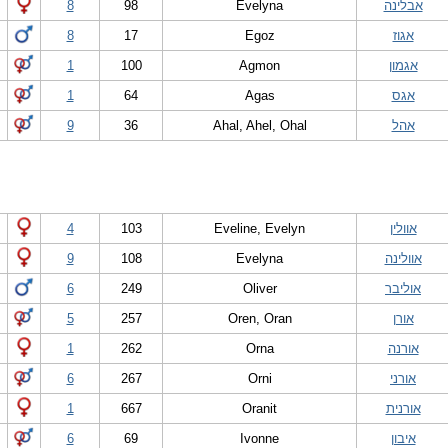
אבלינה
Evelyna
98
8
אגוז
Egoz
17
8
אגמון
Agmon
100
1
אגס
Agas
64
1
אהל
Ahal, Ahel, Ohal
36
9
אוולין
Eveline, Evelyn
103
4
אוולינה
Evelyna
108
9
אוליבר
Oliver
249
6
אורן
Oren, Oran
257
5
אורנה
Orna
262
1
אורני
Orni
267
6
אורנית
Oranit
667
1
איבון
Ivonne
69
6