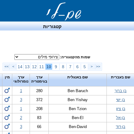
קטגוריות
שמות מהקטגוריה:
14
13
12
11
10
9
8
7
6
5
>>
>
<
<<
שם בעברית
שם באנגלית
ערך
ערך
מין
בגימטריה
נומרולוגי
בן ברוך
Ben Baruch
280
1
בן ישי
Ben Yishay
372
3
בן ציון
Ben Tzion
208
1
בן-אל
Ben-El
83
2
בן-דוד
Ben-David
66
3