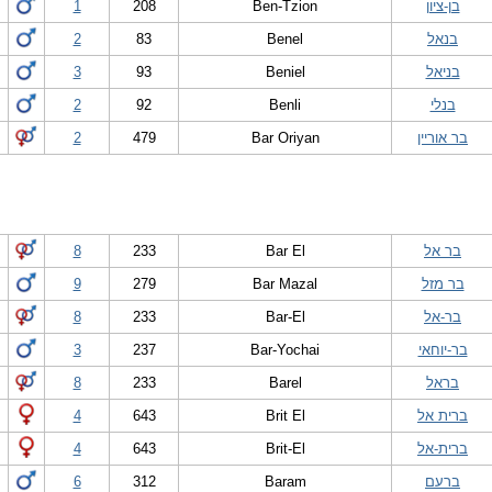
בן-ציון
Ben-Tzion
208
1
בנאל
Benel
83
2
בניאל
Beniel
93
3
בנלי
Benli
92
2
בר אוריין
Bar Oriyan
479
2
בר אל
Bar El
233
8
בר מזל
Bar Mazal
279
9
בר-אל
Bar-El
233
8
בר-יוחאי
Bar-Yochai
237
3
בראל
Barel
233
8
ברית אל
Brit El
643
4
ברית-אל
Brit-El
643
4
ברעם
Baram
312
6