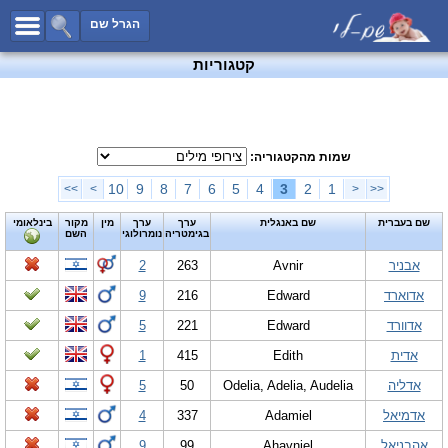
כל השמות
הגרל שם
חיפוש מתקדם
קטגוריות
שמות לבנים
שמות לבנות
שמות משותפים
שמות מהקטגוריה:
שמות נפוצים
10
9
8
7
6
5
4
3
2
1
>>
>
<
<<
שמות נדירים
שם בעברית
שם באנגלית
ערך
ערך
מין
מקור
בינלאומי
בגימטריה
נומרולוגי
השם
קטגוריות
אבניר
Avnir
263
2
חדש!
מפורסמים
אדוארד
Edward
216
9
נומרולוגיה
אדוורד
Edward
221
5
הוסף שם
אדית
Edith
415
1
צור קשר
אדליה
Odelia, Adelia, Audelia
50
5
פייסבוק
אדמיאל
Adamiel
337
4
אהבניאל
Ahavniel
99
9