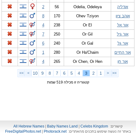
אודליה
Odelia, Odeleya
56
2
אוהב ציון
Ohev Tziyon
170
8
אור אל
Or El
238
4
אור גיל
Or Gil
250
7
אור גל
Or Gal
240
6
אור החיים
Or Ha'Chaim
280
1
אור חן
Or Chen, Or Hen
265
4
10
9
8
7
6
5
4
3
2
1
>>
>
<
<<
קטגוריה זו מכילה 519 שמות
קישורים:
Celebs Kingdom
|
Baby Names Land
|
All Hebrew Names
באתר זה נעשה שימוש בתכנים מהאתרים:
Photorack.net
|
FreeDigitalPhotos.net