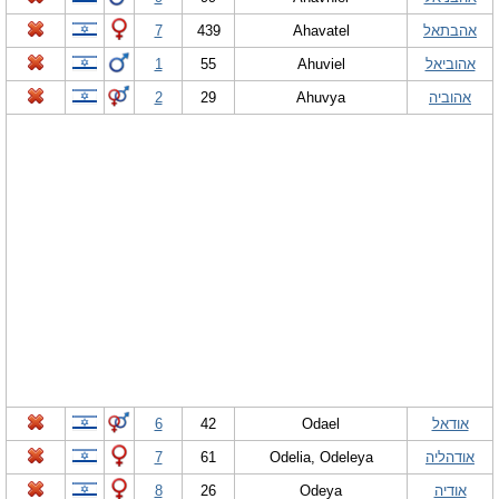
אהבתאל
Ahavatel
439
7
אהוביאל
Ahuviel
55
1
אהוביה
Ahuvya
29
2
אודאל
Odael
42
6
אודהליה
Odelia, Odeleya
61
7
אודיה
Odeya
26
8