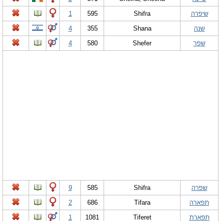
שיפרה
Shifra
595
1
שנה
Shana
355
4
שפר
Shefer
580
4
שפרה
Shifra
585
9
תפארה
Tifara
686
2
תפארת
Tiferet
1081
1