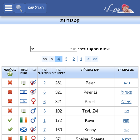
כל השמות
הגרל שם
חיפוש מתקדם
קטגוריות
שמות לבנים
שמות לבנות
שמות משותפים
שמות מהקטגוריה:
שמות נפוצים
4
3
2
1
>>
>
<
<<
שמות נדירים
שם בעברית
שם באנגלית
ערך
ערך
מין
מקור
בינלאומי
בגימטריה
נומרולוגי
השם
קטגוריות
פאר
Pe'er
281
2
חדש!
מפורסמים
פאר לי
Pe'er Li
321
6
נומרולוגיה
פארלי
Pe'erli
321
6
הוסף שם
צבי
Tzvi, Zvi
102
3
צור קשר
קווין
Kevin
172
1
פייסבוק
קני
Kenny
160
7
שיינא
Sheina, Sheena
371
2