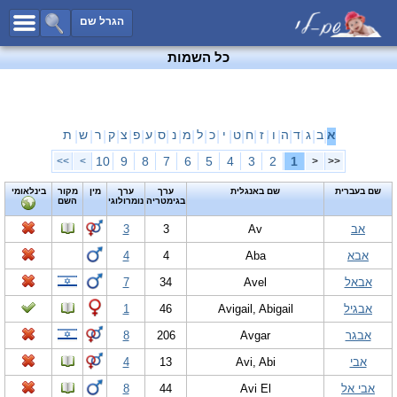
כל השמות
הגרל שם
חיפוש מתקדם
כל השמות
שמות לבנים
שמות לבנות
שמות משותפים
א
ב
ג
ד
ה
ו
ז
ח
ט
י
כ
ל
מ
נ
ס
ע
פ
צ
ק
ר
ש
ת
|
|
|
|
|
|
|
|
|
|
|
|
|
|
|
|
|
|
|
|
|
שמות נפוצים
10
9
8
7
6
5
4
3
2
1
>>
>
<
<<
שמות נדירים
שם בעברית
שם באנגלית
ערך
ערך
מין
מקור
בינלאומי
בגימטריה
נומרולוגי
השם
קטגוריות
אב
Av
3
3
חדש!
מפורסמים
אבא
Aba
4
4
נומרולוגיה
אבאל
Avel
34
7
הוסף שם
אבגיל
Avigail, Abigail
46
1
צור קשר
אבגר
Avgar
206
8
פייסבוק
אבי
Avi, Abi
13
4
אבי אל
Avi El
44
8