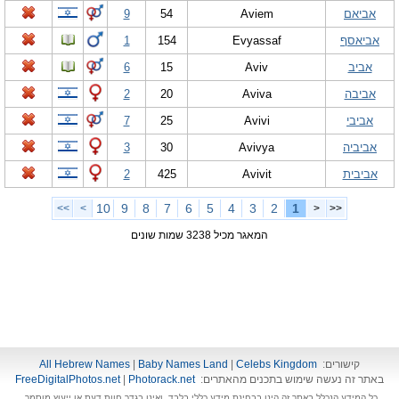
אביאם
Aviem
54
9
אביאסף
Evyassaf
154
1
אביב
Aviv
15
6
אביבה
Aviva
20
2
אביבי
Avivi
25
7
אביביה
Avivya
30
3
אביבית
Avivit
425
2
10
9
8
7
6
5
4
3
2
1
>>
>
<
<<
המאגר מכיל 3238 שמות שונים
קישורים:
Celebs Kingdom
|
Baby Names Land
|
All Hebrew Names
באתר זה נעשה שימוש בתכנים מהאתרים:
Photorack.net
|
FreeDigitalPhotos.net
כל המידע הנכלל באתר זה הינו בבחינת מידע כללי בלבד, ואינו בגדר חוות דעת או ייעוץ מוסמך.