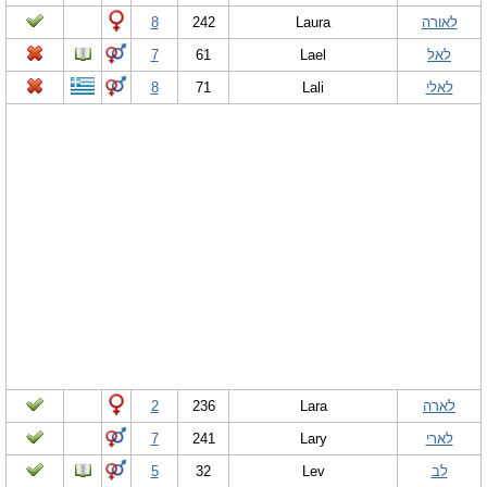
לאורה
Laura
242
8
לאל
Lael
61
7
לאלי
Lali
71
8
לארה
Lara
236
2
לארי
Lary
241
7
לב
Lev
32
5