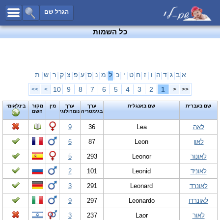
כל השמות
הגרל שם
חיפוש מתקדם
כל השמות
שמות לבנים
שמות לבנות
שמות משותפים
א
ב
ג
ד
ה
ו
ז
ח
ט
י
כ
ל
מ
נ
ס
ע
פ
צ
ק
ר
ש
ת
|
|
|
|
|
|
|
|
|
|
|
|
|
|
|
|
|
|
|
|
|
שמות נפוצים
10
9
8
7
6
5
4
3
2
1
>>
>
<
<<
שמות נדירים
שם בעברית
שם באנגלית
ערך
ערך
מין
מקור
בינלאומי
בגימטריה
נומרולוגי
השם
קטגוריות
לאה
Lea
36
9
חדש!
מפורסמים
לאון
Leon
87
6
נומרולוגיה
לאונור
Leonor
293
5
הוסף שם
לאוניד
Leonid
101
2
צור קשר
לאונרד
Leonard
291
3
פייסבוק
לאונרדו
Leonardo
297
9
לאור
Laor
237
3