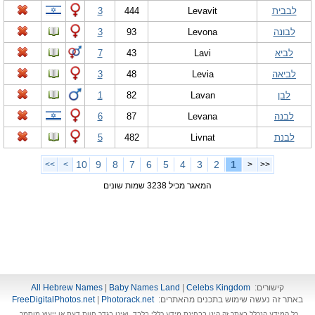
לבבית
Levavit
444
3
לבונה
Levona
93
3
לביא
Lavi
43
7
לביאה
Levia
48
3
לבן
Lavan
82
1
לבנה
Levana
87
6
לבנת
Livnat
482
5
10
9
8
7
6
5
4
3
2
1
>>
>
<
<<
המאגר מכיל 3238 שמות שונים
קישורים:
Celebs Kingdom
|
Baby Names Land
|
All Hebrew Names
באתר זה נעשה שימוש בתכנים מהאתרים:
Photorack.net
|
FreeDigitalPhotos.net
כל המידע הנכלל באתר זה הינו בבחינת מידע כללי בלבד, ואינו בגדר חוות דעת או ייעוץ מוסמך.