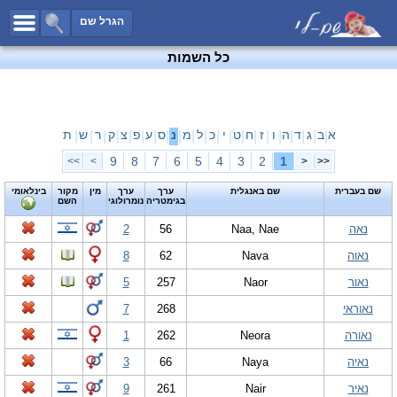
כל השמות
הגרל שם
חיפוש מתקדם
כל השמות
שמות לבנים
שמות לבנות
שמות משותפים
א
ב
ג
ד
ה
ו
ז
ח
ט
י
כ
ל
מ
נ
ס
ע
פ
צ
ק
ר
ש
ת
|
|
|
|
|
|
|
|
|
|
|
|
|
|
|
|
|
|
|
|
|
שמות נפוצים
9
8
7
6
5
4
3
2
1
>>
>
<
<<
שמות נדירים
שם בעברית
שם באנגלית
ערך
ערך
מין
מקור
בינלאומי
בגימטריה
נומרולוגי
השם
קטגוריות
נאה
Naa, Nae
56
2
חדש!
מפורסמים
נאוה
Nava
62
8
נומרולוגיה
נאור
Naor
257
5
הוסף שם
נאוראי
268
7
צור קשר
נאורה
Neora
262
1
פייסבוק
נאיה
Naya
66
3
נאיר
Nair
261
9