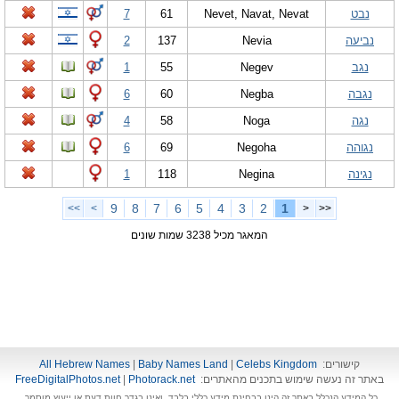
נבט
Nevet, Navat, Nevat
61
7
נביעה
Nevia
137
2
נגב
Negev
55
1
נגבה
Negba
60
6
נגה
Noga
58
4
נגוהה
Negoha
69
6
נגינה
Negina
118
1
9
8
7
6
5
4
3
2
1
>>
>
<
<<
המאגר מכיל 3238 שמות שונים
קישורים:
Celebs Kingdom
|
Baby Names Land
|
All Hebrew Names
באתר זה נעשה שימוש בתכנים מהאתרים:
Photorack.net
|
FreeDigitalPhotos.net
כל המידע הנכלל באתר זה הינו בבחינת מידע כללי בלבד, ואינו בגדר חוות דעת או ייעוץ מוסמך.