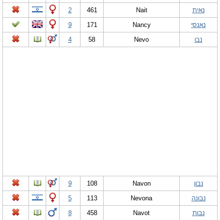
נאית
Nait
461
2
נאנסי
Nancy
171
9
נבו
Nevo
58
4
נבון
Navon
108
9
נבונה
Nevona
113
5
נבות
Navot
458
8