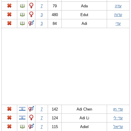
עדה
Ada
79
7
עדות
Edut
480
3
עדי
Adi
84
3
עדי חן
Adi Chen
142
7
עדי לי
Adi Li
124
7
עדיאל
Adiel
115
7