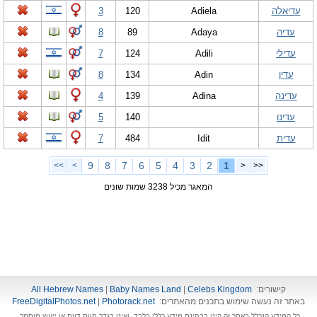
עדיאלה
Adiela
120
3
עדיה
Adaya
89
8
עדילי
Adili
124
7
עדין
Adin
134
8
עדינה
Adina
139
4
עדינו
140
5
עדית
Idit
484
7
9
8
7
6
5
4
3
2
1
>>
>
<
<<
המאגר מכיל 3238 שמות שונים
קישורים:
Celebs Kingdom
|
Baby Names Land
|
All Hebrew Names
באתר זה נעשה שימוש בתכנים מהאתרים:
Photorack.net
|
FreeDigitalPhotos.net
כל המידע הנכלל באתר זה הינו בבחינת מידע כללי בלבד, ואינו בגדר חוות דעת או ייעוץ מוסמך.