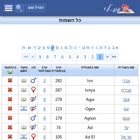
כל השמות
הגרל שם
חיפוש מתקדם
כל השמות
שמות לבנים
שמות לבנות
שמות משותפים
א
ב
ג
ד
ה
ו
ז
ח
ט
י
כ
ל
מ
נ
ס
ע
פ
צ
ק
ר
ש
ת
|
|
|
|
|
|
|
|
|
|
|
|
|
|
|
|
|
|
|
|
|
שמות נפוצים
9
8
7
6
5
4
3
2
1
>>
>
<
<<
שמות נדירים
שם בעברית
שם באנגלית
ערך
ערך
מין
מקור
בינלאומי
בגימטריה
נומרולוגי
השם
קטגוריות
עברי
Ivri
282
3
חדש!
מפורסמים
עבריה
Ivriya
287
8
נומרולוגיה
עגור
Agur
279
9
הוסף שם
עגן
Ogen
123
6
צור קשר
עגנון
Agnon
179
8
פייסבוק
עד
Ad
74
2
עד אל
Ad El
105
6