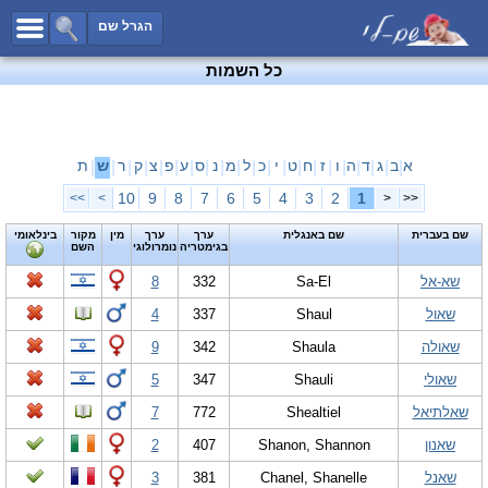
כל השמות
הגרל שם
חיפוש מתקדם
כל השמות
שמות לבנים
שמות לבנות
שמות משותפים
א
ב
ג
ד
ה
ו
ז
ח
ט
י
כ
ל
מ
נ
ס
ע
פ
צ
ק
ר
ש
ת
|
|
|
|
|
|
|
|
|
|
|
|
|
|
|
|
|
|
|
|
|
שמות נפוצים
10
9
8
7
6
5
4
3
2
1
>>
>
<
<<
שמות נדירים
שם בעברית
שם באנגלית
ערך
ערך
מין
מקור
בינלאומי
בגימטריה
נומרולוגי
השם
קטגוריות
שא-אל
Sa-El
332
8
חדש!
מפורסמים
שאול
Shaul
337
4
נומרולוגיה
שאולה
Shaula
342
9
הוסף שם
שאולי
Shauli
347
5
צור קשר
שאלתיאל
Shealtiel
772
7
פייסבוק
שאנון
Shanon, Shannon
407
2
שאנל
Chanel, Shanelle
381
3