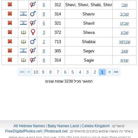
שבי
Shevi, Shovi, Shabi, Shivi
312
6
שביב
Shaviv
314
8
שביט
Shavit
321
6
שבע
Sheva
372
3
שבתאי
Shabtai
713
2
שגב
Segev
305
8
שגיא
Sagie
314
8
10
9
8
7
6
5
4
3
2
1
>>
>
<
<<
המאגר מכיל 3238 שמות שונים
קישורים:
Celebs Kingdom
|
Baby Names Land
|
All Hebrew Names
באתר זה נעשה שימוש בתכנים מהאתרים:
Photorack.net
|
FreeDigitalPhotos.net
כל המידע הנכלל באתר זה הינו בבחינת מידע כללי בלבד, ואינו בגדר חוות דעת או ייעוץ מוסמך.