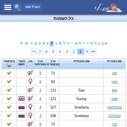
כל השמות
הגרל שם
חיפוש מתקדם
כל השמות
שמות לבנים
שמות לבנות
שמות משותפים
א
ב
ג
ד
ה
ו
ז
ח
ט
י
כ
ל
מ
נ
ס
ע
פ
צ
ק
ר
ש
ת
|
|
|
|
|
|
|
|
|
|
|
|
|
|
|
|
|
|
|
|
|
שמות נפוצים
6
5
4
3
2
1
>>
>
<
<<
שמות נדירים
שם בעברית
שם באנגלית
ערך
ערך
מין
מקור
בינלאומי
בגימטריה
נומרולוגי
השם
קטגוריות
סאי
71
8
חדש!
מפורסמים
סאיי
81
9
נומרולוגיה
סאן
San
111
3
הוסף שם
סאני
Sunny
121
4
צור קשר
סבטלאנה
Svetlana
157
4
פייסבוק
סבטלנה
Svetlana
156
3
סבי
72
9