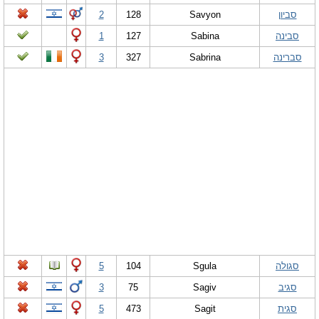
סביון
Savyon
128
2
סבינה
Sabina
127
1
סברינה
Sabrina
327
3
סגולה
Sgula
104
5
סגיב
Sagiv
75
3
סגית
Sagit
473
5