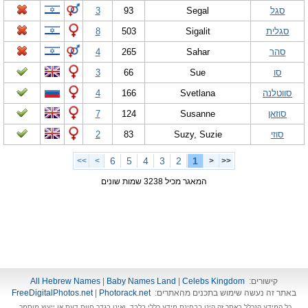
סגל
Segal
93
3
סגלית
Sigalit
503
8
סהר
Sahar
265
4
סו
Sue
66
3
סווטלנה
Svetlana
166
4
סוזאן
Susanne
124
7
סוזי
Suzy, Suzie
83
2
6
5
4
3
2
1
>>
>
<
<<
המאגר מכיל 3238 שמות שונים
קישורים:
Celebs Kingdom
|
Baby Names Land
|
All Hebrew Names
באתר זה נעשה שימוש בתכנים מהאתרים:
Photorack.net
|
FreeDigitalPhotos.net
כל המידע הנכלל באתר זה הינו בבחינת מידע כללי בלבד, ואינו בגדר חוות דעת או ייעוץ מוסמך.