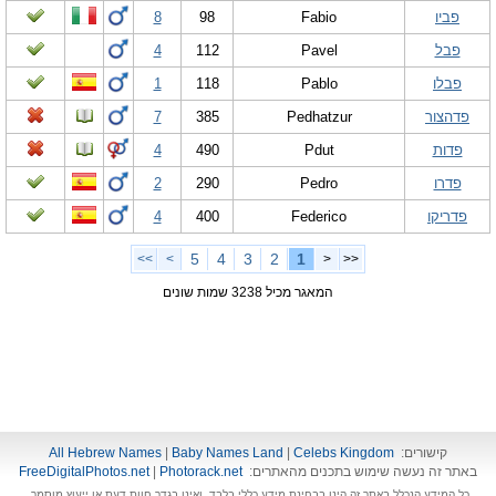
פביו
Fabio
98
8
פבל
Pavel
112
4
פבלו
Pablo
118
1
פדהצור
Pedhatzur
385
7
פדות
Pdut
490
4
פדרו
Pedro
290
2
פדריקו
Federico
400
4
5
4
3
2
1
>>
>
<
<<
המאגר מכיל 3238 שמות שונים
קישורים:
Celebs Kingdom
|
Baby Names Land
|
All Hebrew Names
באתר זה נעשה שימוש בתכנים מהאתרים:
Photorack.net
|
FreeDigitalPhotos.net
כל המידע הנכלל באתר זה הינו בבחינת מידע כללי בלבד, ואינו בגדר חוות דעת או ייעוץ מוסמך.