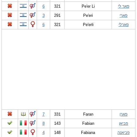
פאר לי
Pe'er Li
321
6
פארי
Pe'eri
291
3
פארלי
Pe'erli
321
6
פארן
Faran
331
7
פביאן
Fabian
143
8
פביאנה
Fabiana
148
4