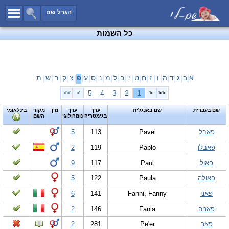
כל השמות
הגרל שם
חיפוש מתקדם
כל השמות
שמות לבנים
שמות לבנות
שמות משותפים
א
ב
ג
ד
ה
ו
ז
ח
ט
י
כ
ל
מ
נ
ס
ע
פ
צ
ק
ר
ש
ת
|
|
|
|
|
|
|
|
|
|
|
|
|
|
|
|
|
|
|
|
|
שמות נפוצים
5
4
3
2
1
>>
>
<
<<
שמות נדירים
שם בעברית
שם באנגלית
ערך
ערך
מין
מקור
בינלאומי
בגימטריה
נומרולוגי
השם
קטגוריות
פאבל
Pavel
113
5
חדש!
מפורסמים
פאבלו
Pablo
119
2
נומרולוגיה
פאול
Paul
117
9
הוסף שם
פאולה
Paula
122
5
צור קשר
פאני
Fanni, Fanny
141
6
פייסבוק
פאניה
Fania
146
2
פאר
Pe'er
281
2