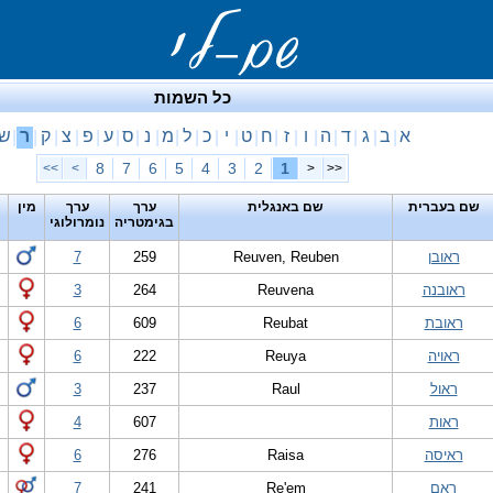
כל השמות
א
ב
ג
ד
ה
ו
ז
ח
ט
י
כ
ל
מ
נ
ס
ע
פ
צ
ק
ר
ש
|
|
|
|
|
|
|
|
|
|
|
|
|
|
|
|
|
|
|
|
8
7
6
5
4
3
2
1
>>
>
<
<<
שם בעברית
שם באנגלית
ערך
ערך
מין
בגימטריה
נומרולוגי
ראובן
Reuven, Reuben
259
7
ראובנה
Reuvena
264
3
ראובת
Reubat
609
6
ראויה
Reuya
222
6
ראול
Raul
237
3
ראות
607
4
ראיסה
Raisa
276
6
ראם
Re'em
241
7