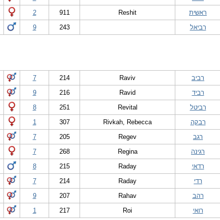
ראשית
Reshit
911
2
רביאל
243
9
רביב
Raviv
214
7
רביד
Ravid
216
9
רביטל
Revital
251
8
רבקה
Rivkah, Rebecca
307
1
רגב
Regev
205
7
רגינה
Regina
268
7
רדאי
Raday
215
8
רדי
Raday
214
7
רהב
Rahav
207
9
רואי
Roi
217
1