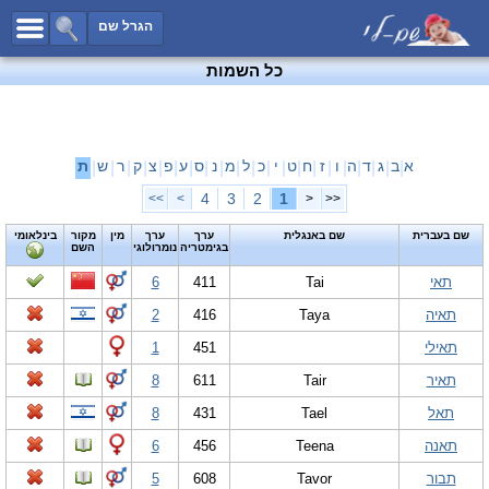
כל השמות
הגרל שם
חיפוש מתקדם
כל השמות
שמות לבנים
שמות לבנות
שמות משותפים
א
ב
ג
ד
ה
ו
ז
ח
ט
י
כ
ל
מ
נ
ס
ע
פ
צ
ק
ר
ש
ת
|
|
|
|
|
|
|
|
|
|
|
|
|
|
|
|
|
|
|
|
|
שמות נפוצים
4
3
2
1
>>
>
<
<<
שמות נדירים
שם בעברית
שם באנגלית
ערך
ערך
מין
מקור
בינלאומי
בגימטריה
נומרולוגי
השם
קטגוריות
תאי
Tai
411
6
חדש!
מפורסמים
תאיה
Taya
416
2
נומרולוגיה
תאילי
451
1
הוסף שם
תאיר
Tair
611
8
צור קשר
תאל
Tael
431
8
פייסבוק
תאנה
Teena
456
6
תבור
Tavor
608
5