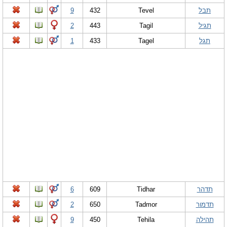
תבל
Tevel
432
9
תגיל
Tagil
443
2
תגל
Tagel
433
1
תדהר
Tidhar
609
6
תדמור
Tadmor
650
2
תהילה
Tehila
450
9