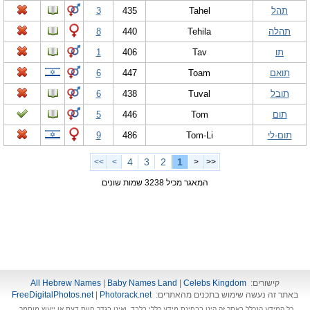
תהל
Tahel
435
3
תהלה
Tehila
440
8
תו
Tav
406
1
תואם
Toam
447
6
תובל
Tuval
438
6
תום
Tom
446
5
תום-לי
Tom-Li
486
9
4
3
2
1
>>
>
<
<<
המאגר מכיל 3238 שמות שונים
קישורים:
Celebs Kingdom
|
Baby Names Land
|
All Hebrew Names
באתר זה נעשה שימוש בתכנים מהאתרים:
Photorack.net
|
FreeDigitalPhotos.net
כל המידע הנכלל באתר זה הינו בבחינת מידע כללי בלבד, ואינו בגדר חוות דעת או ייעוץ מוסמך.