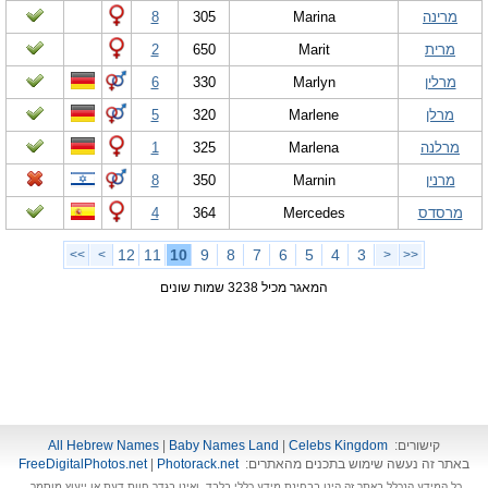
מרינה
Marina
305
8
מרית
Marit
650
2
מרלין
Marlyn
330
6
מרלן
Marlene
320
5
מרלנה
Marlena
325
1
מרנין
Marnin
350
8
מרסדס
Mercedes
364
4
12
11
10
9
8
7
6
5
4
3
>>
>
<
<<
המאגר מכיל 3238 שמות שונים
קישורים:
Celebs Kingdom
|
Baby Names Land
|
All Hebrew Names
באתר זה נעשה שימוש בתכנים מהאתרים:
Photorack.net
|
FreeDigitalPhotos.net
כל המידע הנכלל באתר זה הינו בבחינת מידע כללי בלבד, ואינו בגדר חוות דעת או ייעוץ מוסמך.