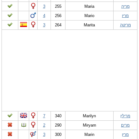
מריה
Maria
255
3
מריו
Mario
256
4
מריטה
Marita
264
3
מרילין
Marilyn
340
7
מרים
Miryam
290
2
מרין
Marin
300
3