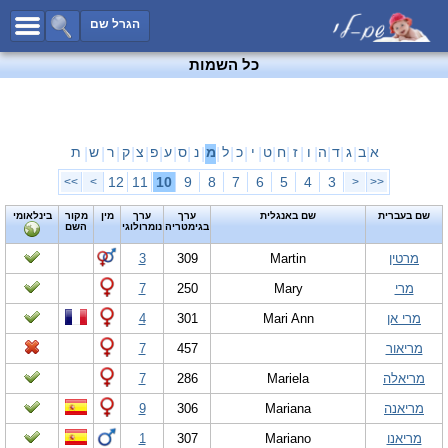
כל השמות
הגרל שם
חיפוש מתקדם
כל השמות
שמות לבנים
שמות לבנות
שמות משותפים
א
ב
ג
ד
ה
ו
ז
ח
ט
י
כ
ל
מ
נ
ס
ע
פ
צ
ק
ר
ש
ת
|
|
|
|
|
|
|
|
|
|
|
|
|
|
|
|
|
|
|
|
|
שמות נפוצים
12
11
10
9
8
7
6
5
4
3
>>
>
<
<<
שמות נדירים
שם בעברית
שם באנגלית
ערך
ערך
מין
מקור
בינלאומי
בגימטריה
נומרולוגי
השם
קטגוריות
מרטין
Martin
309
3
חדש!
מפורסמים
מרי
Mary
250
7
נומרולוגיה
מרי אן
Mari Ann
301
4
הוסף שם
מריאור
457
7
צור קשר
מריאלה
Mariela
286
7
פייסבוק
מריאנה
Mariana
306
9
מריאנו
Mariano
307
1