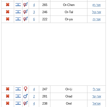
אור-חן
Or-Chen
265
4
אור-טל
Or-Tal
246
3
אור-יה
Or-ya
222
6
אור-לי
Or-Li
247
4
אור-עד
Orad
281
2
אוראל
Orel
238
4