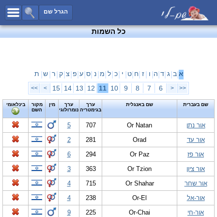
כל השמות
הגרל שם
חיפוש מתקדם
כל השמות
שמות לבנים
שמות לבנות
שמות משותפים
א
ב
ג
ד
ה
ו
ז
ח
ט
י
כ
ל
מ
נ
ס
ע
פ
צ
ק
ר
ש
ת
|
|
|
|
|
|
|
|
|
|
|
|
|
|
|
|
|
|
|
|
|
שמות נפוצים
15
14
13
12
11
10
9
8
7
6
>>
>
<
<<
שמות נדירים
שם בעברית
שם באנגלית
ערך
ערך
מין
מקור
בינלאומי
בגימטריה
נומרולוגי
השם
קטגוריות
אור נתן
Or Natan
707
5
חדש!
מפורסמים
אור עד
Orad
281
2
נומרולוגיה
אור פז
Or Paz
294
6
הוסף שם
אור ציון
Or Tzion
363
3
צור קשר
אור שחר
Or Shahar
715
4
פייסבוק
אור-אל
Or-El
238
4
אור-חי
Or-Chai
225
9