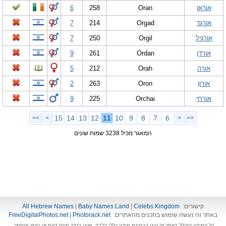
אוראן
Oran
258
6
אורגד
Orgad
214
7
אורגיל
Orgil
250
7
אורדן
Ordan
261
9
אורה
Orah
212
5
אורון
Oron
263
2
אורחי
Orchai
225
9
15
14
13
12
11
10
9
8
7
6
>>
>
<
<<
המאגר מכיל 3238 שמות שונים
קישורים:
Celebs Kingdom
|
Baby Names Land
|
All Hebrew Names
באתר זה נעשה שימוש בתכנים מהאתרים:
Photorack.net
|
FreeDigitalPhotos.net
כל המידע הנכלל באתר זה הינו בבחינת מידע כללי בלבד, ואינו בגדר חוות דעת או ייעוץ מוסמך.