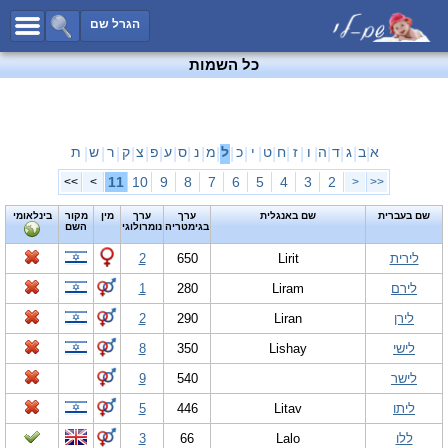
כל השמות
הגרל שם
חיפוש מתקדם
כל השמות
שמות לבנים
שמות לבנות
שמות משותפים
א
ב
ג
ד
ה
ו
ז
ח
ט
י
כ
ל
מ
נ
ס
ע
פ
צ
ק
ר
ש
ת
|
|
|
|
|
|
|
|
|
|
|
|
|
|
|
|
|
|
|
|
|
שמות נפוצים
11
10
9
8
7
6
5
4
3
2
>>
>
<
<<
שמות נדירים
שם בעברית
שם באנגלית
ערך
ערך
מין
מקור
בינלאומי
בגימטריה
נומרולוגי
השם
קטגוריות
לירית
Lirit
650
2
חדש!
מפורסמים
לירם
Liram
280
1
נומרולוגיה
לירן
Liran
290
2
הוסף שם
לישי
Lishay
350
8
צור קשר
לישר
540
9
פייסבוק
ליתו
Litav
446
5
ללו
Lalo
66
3