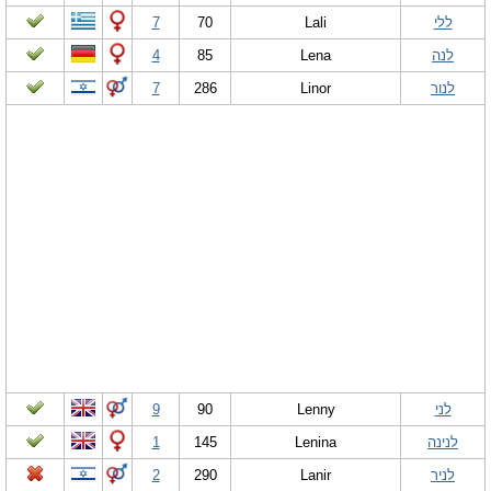
ללי
Lali
70
7
לנה
Lena
85
4
לנור
Linor
286
7
לני
Lenny
90
9
לנינה
Lenina
145
1
לניר
Lanir
290
2