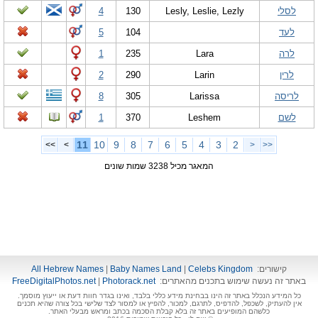
לסלי
Lesly, Leslie, Lezly
130
4
לעד
104
5
לרה
Lara
235
1
לרין
Larin
290
2
לריסה
Larissa
305
8
לשם
Leshem
370
1
11
10
9
8
7
6
5
4
3
2
>>
>
<
<<
המאגר מכיל 3238 שמות שונים
קישורים:
Celebs Kingdom
|
Baby Names Land
|
All Hebrew Names
באתר זה נעשה שימוש בתכנים מהאתרים:
Photorack.net
|
FreeDigitalPhotos.net
כל המידע הנכלל באתר זה הינו בבחינת מידע כללי בלבד, ואינו בגדר חוות דעת או ייעוץ מוסמך.
אין להעתיק, לשכפל, להדפיס, לתרגם, למכור, להפיץ או למסור לצד שלישי בכל צורה שהיא תכנים
כלשהם המופיעים באתר זה בלא קבלת הסכמה בכתב ומראש מבעלי האתר.