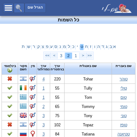
כל השמות
הגרל שם
חיפוש מתקדם
כל השמות
שמות לבנים
שמות לבנות
שמות משותפים
א
ב
ג
ד
ה
ו
ז
ח
ט
י
כ
ל
מ
נ
ס
ע
פ
צ
ק
ר
ש
ת
|
|
|
|
|
|
|
|
|
|
|
|
|
|
|
|
|
|
|
|
|
שמות נפוצים
3
2
1
>>
>
<
<<
שמות נדירים
שם בעברית
שם באנגלית
ערך
ערך
מין
מקור
בינלאומי
בגימטריה
נומרולוגי
השם
קטגוריות
טוהר
Tohar
220
4
חדש!
מפורסמים
טולי
Tully
55
1
נומרולוגיה
טום
Tom
55
1
הוסף שם
טומי
Tommy
65
2
צור קשר
טוני
Tony
75
3
פייסבוק
טופז
Topaz
102
3
טטיאנה
Tatiana
84
3