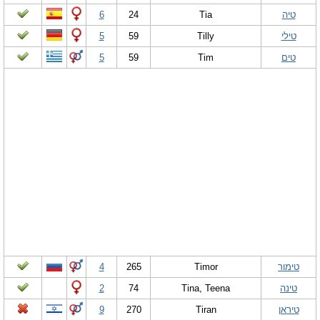
טיה
Tia
24
6
טילי
Tilly
59
5
טים
Tim
59
5
טימור
Timor
265
4
טינה
Tina, Teena
74
2
טיראן
Tiran
270
9