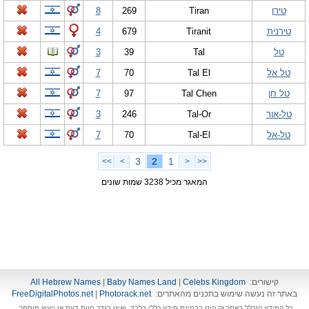
טירן
Tiran
269
8
טירנית
Tiranit
679
4
טל
Tal
39
3
טל אל
Tal El
70
7
טל חן
Tal Chen
97
7
טל-אור
Tal-Or
246
3
טל-אל
Tal-El
70
7
3
2
1
>>
>
<
<<
המאגר מכיל 3238 שמות שונים
קישורים:
Celebs Kingdom
|
Baby Names Land
|
All Hebrew Names
באתר זה נעשה שימוש בתכנים מהאתרים:
Photorack.net
|
FreeDigitalPhotos.net
כל המידע הנכלל באתר זה הינו בבחינת מידע כללי בלבד, ואינו בגדר חוות דעת או ייעוץ מוסמך.