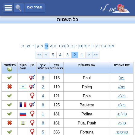
כל השמות
הגרל שם
חיפוש מתקדם
כל השמות
שמות לבנים
שמות לבנות
שמות משותפים
א
ב
ג
ד
ה
ו
ז
ח
ט
י
כ
ל
מ
נ
ס
ע
פ
צ
ק
ר
ש
ת
|
|
|
|
|
|
|
|
|
|
|
|
|
|
|
|
|
|
|
|
|
שמות נפוצים
5
4
3
2
1
>>
>
<
<<
שמות נדירים
שם בעברית
שם באנגלית
ערך
ערך
מין
מקור
בינלאומי
בגימטריה
נומרולוגי
השם
קטגוריות
פול
Paul
116
8
חדש!
מפורסמים
פולג
Poleg
119
2
נומרולוגיה
פולה
Pola
121
4
הוסף שם
פולט
Paulette
125
8
צור קשר
פולינה
Polina
181
1
פייסבוק
פועה
Pua, Puah
161
8
פורטונה
Fortuna
356
5