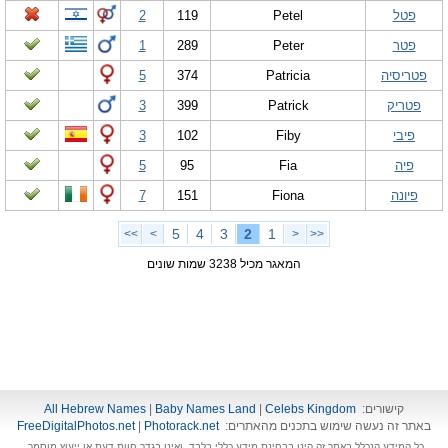
פטל
Petel
119
2
פטר
Peter
289
1
פטריסיה
Patricia
374
5
פטריק
Patrick
399
3
פיבי
Fiby
102
3
פיה
Fia
95
5
פיונה
Fiona
151
7
5
4
3
2
1
>>
>
<
<<
המאגר מכיל 3238 שמות שונים
קישורים:
Celebs Kingdom
|
Baby Names Land
|
All Hebrew Names
באתר זה נעשה שימוש בתכנים מהאתרים:
Photorack.net
|
FreeDigitalPhotos.net
כל המידע הנכלל באתר זה הינו בבחינת מידע כללי בלבד, ואינו בגדר חוות דעת או ייעוץ מוסמך.