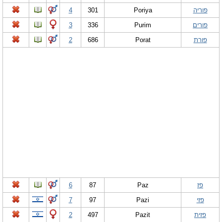
פוריה
Poriya
301
4
פורים
Purim
336
3
פורת
Porat
686
2
פז
Paz
87
6
פזי
Pazi
97
7
פזית
Pazit
497
2