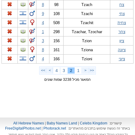
צח
Tzach
98
8
צחי
Tzachi
108
9
צחית
Tzachit
508
4
צחר
Tzachar, Tzochar
298
1
ציון
Tzion
156
3
ציונה
Tziona
161
8
ציוני
Tzioni
166
4
4
3
2
1
>>
>
<
<<
המאגר מכיל 3238 שמות שונים
קישורים:
Celebs Kingdom
|
Baby Names Land
|
All Hebrew Names
באתר זה נעשה שימוש בתכנים מהאתרים:
Photorack.net
|
FreeDigitalPhotos.net
כל המידע הנכלל באתר זה הינו בבחינת מידע כללי בלבד, ואינו בגדר חוות דעת או ייעוץ מוסמך.