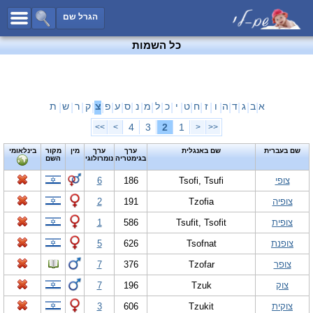
כל השמות
הגרל שם
חיפוש מתקדם
כל השמות
שמות לבנים
שמות לבנות
שמות משותפים
א
ב
ג
ד
ה
ו
ז
ח
ט
י
כ
ל
מ
נ
ס
ע
פ
צ
ק
ר
ש
ת
|
|
|
|
|
|
|
|
|
|
|
|
|
|
|
|
|
|
|
|
|
שמות נפוצים
4
3
2
1
>>
>
<
<<
שמות נדירים
שם בעברית
שם באנגלית
ערך
ערך
מין
מקור
בינלאומי
בגימטריה
נומרולוגי
השם
קטגוריות
צופי
Tsofi, Tsufi
186
6
חדש!
מפורסמים
צופיה
Tzofia
191
2
נומרולוגיה
צופית
Tsufit, Tsofit
586
1
הוסף שם
צופנת
Tsofnat
626
5
צור קשר
צופר
Tzofar
376
7
פייסבוק
צוק
Tzuk
196
7
צוקית
Tzukit
606
3