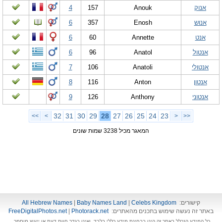
אנוק
Anouk
157
4
אנוש
Enosh
357
6
אנט
Annette
60
6
אנטול
Anatol
96
6
אנטולי
Anatoli
106
7
אנטון
Anton
116
8
אנטוני
Anthony
126
9
32
31
30
29
28
27
26
25
24
23
>>
>
<
<<
המאגר מכיל 3238 שמות שונים
קישורים:
Celebs Kingdom
|
Baby Names Land
|
All Hebrew Names
באתר זה נעשה שימוש בתכנים מהאתרים:
Photorack.net
|
FreeDigitalPhotos.net
כל המידע הנכלל באתר זה הינו בבחינת מידע כללי בלבד, ואינו בגדר חוות דעת או ייעוץ מוסמך.