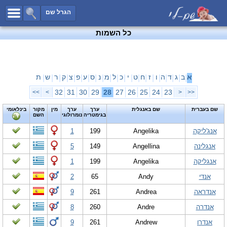
כל השמות
הגרל שם
חיפוש מתקדם
כל השמות
שמות לבנים
שמות לבנות
שמות משותפים
א
ב
ג
ד
ה
ו
ז
ח
ט
י
כ
ל
מ
נ
ס
ע
פ
צ
ק
ר
ש
ת
|
|
|
|
|
|
|
|
|
|
|
|
|
|
|
|
|
|
|
|
|
שמות נפוצים
32
31
30
29
28
27
26
25
24
23
>>
>
<
<<
שמות נדירים
שם בעברית
שם באנגלית
ערך
ערך
מין
מקור
בינלאומי
בגימטריה
נומרולוגי
השם
קטגוריות
אנג'ליקה
Angelika
199
1
חדש!
מפורסמים
אנגלינה
Angellina
149
5
נומרולוגיה
אנגליקה
Angelika
199
1
הוסף שם
אנדי
Andy
65
2
צור קשר
אנדראה
Andrea
261
9
פייסבוק
אנדרה
Andre
260
8
אנדרו
Andrew
261
9