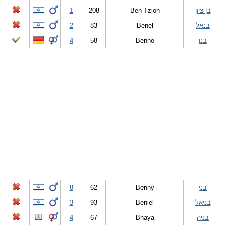
בן-ציון
Ben-Tzion
208
1
בנאל
Benel
83
2
בנו
Benno
58
4
בני
Benny
62
8
בניאל
Beniel
93
3
בניה
Bnaya
67
4