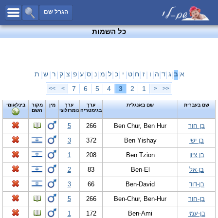
כל השמות
הגרל שם
חיפוש מתקדם
כל השמות
שמות לבנים
שמות לבנות
שמות משותפים
א
ב
ג
ד
ה
ו
ז
ח
ט
י
כ
ל
מ
נ
ס
ע
פ
צ
ק
ר
ש
ת
|
|
|
|
|
|
|
|
|
|
|
|
|
|
|
|
|
|
|
|
|
שמות נפוצים
7
6
5
4
3
2
1
>>
>
<
<<
שמות נדירים
שם בעברית
שם באנגלית
ערך
ערך
מין
מקור
בינלאומי
בגימטריה
נומרולוגי
השם
קטגוריות
בן חור
Ben Chur, Ben Hur
266
5
חדש!
מפורסמים
בן ישי
Ben Yishay
372
3
נומרולוגיה
בן ציון
Ben Tzion
208
1
הוסף שם
בן-אל
Ben-El
83
2
צור קשר
בן-דוד
Ben-David
66
3
פייסבוק
בן-חור
Ben-Chur, Ben-Hur
266
5
בן-עמי
Ben-Ami
172
1