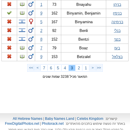
בניהו
Bnayahu
73
1
בנימין
Binyamin, Benjamin
162
9
בנימינה
Binyamina
167
5
בנלי
Benli
92
2
בנצי
Bentzi
152
8
בעז
Boaz
79
7
בצלאל
Betzalel
153
9
7
6
5
4
3
2
1
>>
>
<
<<
המאגר מכיל 3238 שמות שונים
קישורים:
Celebs Kingdom
|
Baby Names Land
|
All Hebrew Names
באתר זה נעשה שימוש בתכנים מהאתרים:
Photorack.net
|
FreeDigitalPhotos.net
כל המידע הנכלל באתר זה הינו בבחינת מידע כללי בלבד, ואינו בגדר חוות דעת או ייעוץ מוסמך.