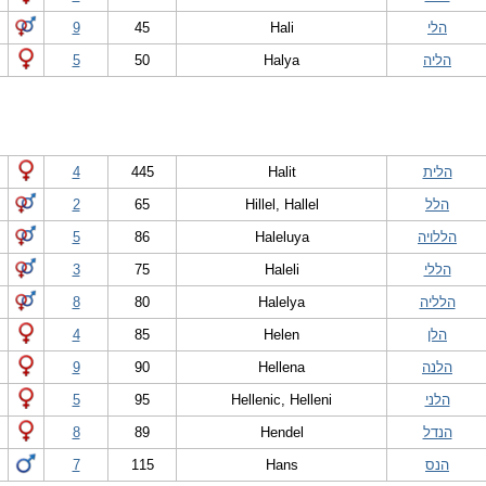
הלי
Hali
45
9
הליה
Halya
50
5
הלית
Halit
445
4
הלל
Hillel, Hallel
65
2
הללויה
Haleluya
86
5
הללי
Haleli
75
3
הלליה
Halelya
80
8
הלן
Helen
85
4
הלנה
Hellena
90
9
הלני
Hellenic, Helleni
95
5
הנדל
Hendel
89
8
הנס
Hans
115
7