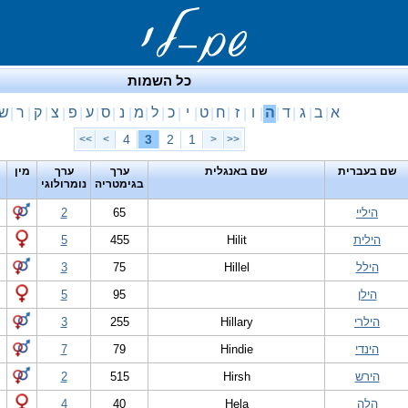
כל השמות
א
ב
ג
ד
ה
ו
ז
ח
ט
י
כ
ל
מ
נ
ס
ע
פ
צ
ק
ר
ש
|
|
|
|
|
|
|
|
|
|
|
|
|
|
|
|
|
|
|
|
4
3
2
1
>>
>
<
<<
שם בעברית
שם באנגלית
ערך
ערך
מין
בגימטריה
נומרולוגי
היליי
65
2
הילית
Hilit
455
5
הילל
Hillel
75
3
הילן
95
5
הילרי
Hillary
255
3
הינדי
Hindie
79
7
הירש
Hirsh
515
2
הלה
Hela
40
4