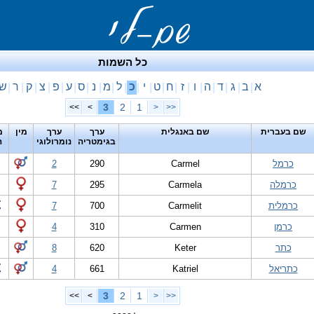
כל השמות
א
ב
ג
ד
ה
ו
ז
ח
ט
י
כ
ל
מ
נ
ס
ע
פ
צ
ק
ר
ש
|
|
|
|
|
|
|
|
|
|
|
|
|
|
|
|
|
|
|
|
3
2
1
>>
>
<
<<
שם בעברית
שם באנגלית
ערך
ערך
מין
מ
בגימטריה
נומרולוגי
ה
כרמל
Carmel
290
2
כרמלה
Carmela
295
7
כרמלית
Carmelit
700
7
כרמן
Carmen
310
4
כתר
Keter
620
8
כתריאל
Katriel
661
4
3
2
1
>>
>
<
<<