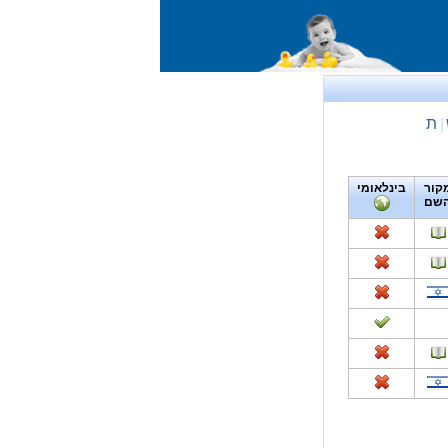
ת
|
קור
בינלאומי
שם