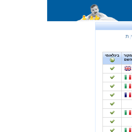
ת
|
מקור
בינלאומי
השם