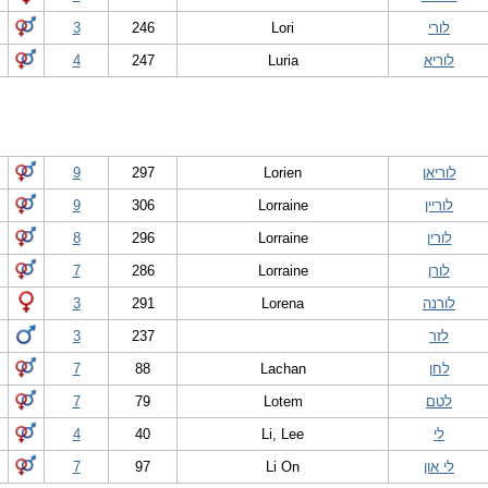
לורי
Lori
246
3
לוריא
Luria
247
4
לוריאן
Lorien
297
9
לוריין
Lorraine
306
9
לורין
Lorraine
296
8
לורן
Lorraine
286
7
לורנה
Lorena
291
3
לזר
237
3
לחן
Lachan
88
7
לטם
Lotem
79
7
לי
Li, Lee
40
4
לי און
Li On
97
7