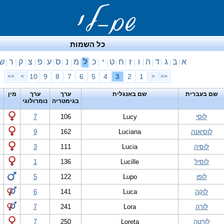
כל השמות
א
ב
ג
ד
ה
ו
ז
ח
ט
י
כ
ל
מ
נ
ס
ע
פ
צ
ק
ר
ש
|
|
|
|
|
|
|
|
|
|
|
|
|
|
|
|
|
|
|
|
10
9
8
7
6
5
4
3
2
1
>>
>
<
<<
שם בעברית
שם באנגלית
ערך
ערך
מין
בגימטריה
נומרולוגי
לוסי
Lucy
106
7
לוסיאנה
Luciana
162
9
לוסיה
Lucia
111
3
לוסיל
Lucille
136
1
לופו
Lupo
122
5
לוקה
Luca
141
6
לורה
Lora
241
7
לורטה
Loreta
250
7