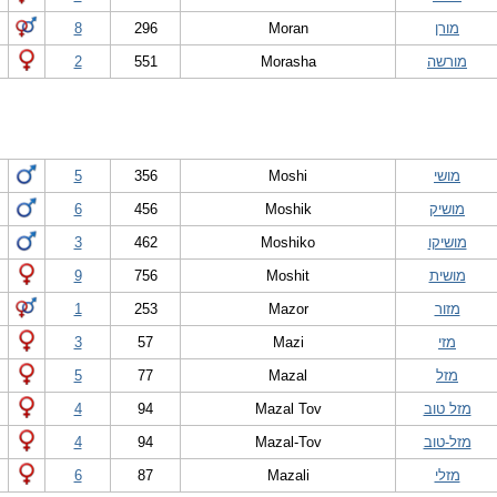
מורן
Moran
296
8
מורשה
Morasha
551
2
מושי
Moshi
356
5
מושיק
Moshik
456
6
מושיקו
Moshiko
462
3
מושית
Moshit
756
9
מזור
Mazor
253
1
מזי
Mazi
57
3
מזל
Mazal
77
5
מזל טוב
Mazal Tov
94
4
מזל-טוב
Mazal-Tov
94
4
מזלי
Mazali
87
6