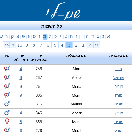
כל השמות
א
ב
ג
ד
ה
ו
ז
ח
ט
י
כ
ל
מ
נ
ס
ע
פ
צ
ק
ר
ש
|
|
|
|
|
|
|
|
|
|
|
|
|
|
|
|
|
|
|
|
10
9
8
7
6
5
4
3
2
1
>>
>
<
<<
שם בעברית
שם באנגלית
ערך
ערך
מין
בגימטריה
נומרולוגי
מורי
Mori
256
4
מוריאל
Moriel
287
8
מוריה
Moria
261
9
מורין
Morin
306
9
מוריס
Moriss
316
1
מוריץ
Moritz
346
4
מורית
Morit
656
8
מורל
Moral
276
6