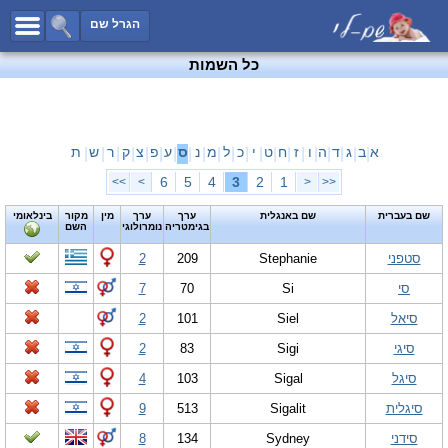
כל השמות
הגרל שם
חיפוש מתקדם
כל השמות
שמות לבנים
שמות לבנות
שמות משותפים
א
ב
ג
ד
ה
ו
ז
ח
ט
י
כ
ל
מ
נ
ס
ע
פ
צ
ק
ר
ש
ת
|
|
|
|
|
|
|
|
|
|
|
|
|
|
|
|
|
|
|
|
|
שמות נפוצים
6
5
4
3
2
1
>>
>
<
<<
שמות נדירים
שם בעברית
שם באנגלית
ערך
ערך
מין
מקור
בינלאומי
בגימטריה
נומרולוגי
השם
קטגוריות
סטפני
Stephanie
209
2
חדש!
מפורסמים
סי
Si
70
7
נומרולוגיה
סיאל
Siel
101
2
הוסף שם
סיגי
Sigi
83
2
צור קשר
סיגל
Sigal
103
4
פייסבוק
סיגלית
Sigalit
513
9
סידני
Sydney
134
8