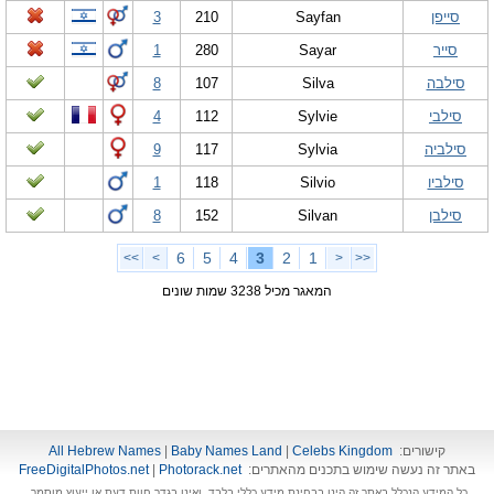
סייפן
Sayfan
210
3
סייר
Sayar
280
1
סילבה
Silva
107
8
סילבי
Sylvie
112
4
סילביה
Sylvia
117
9
סילביו
Silvio
118
1
סילבן
Silvan
152
8
6
5
4
3
2
1
>>
>
<
<<
המאגר מכיל 3238 שמות שונים
קישורים:
Celebs Kingdom
|
Baby Names Land
|
All Hebrew Names
באתר זה נעשה שימוש בתכנים מהאתרים:
Photorack.net
|
FreeDigitalPhotos.net
כל המידע הנכלל באתר זה הינו בבחינת מידע כללי בלבד, ואינו בגדר חוות דעת או ייעוץ מוסמך.