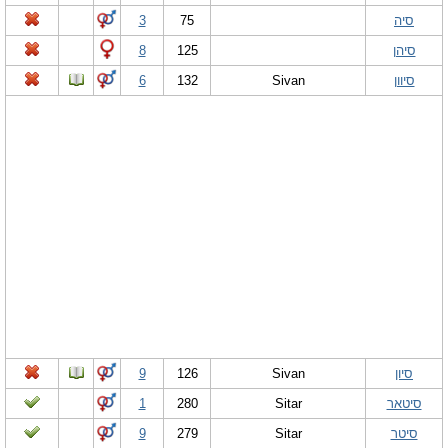
סיה
75
3
סיהן
125
8
סיוון
Sivan
132
6
סיון
Sivan
126
9
סיטאר
Sitar
280
1
סיטר
Sitar
279
9