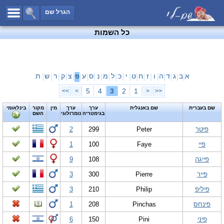
כל השמות
הגרל שם
חיפוש מתקדם
כל השמות
שמות לבנים
שמות לבנות
שמות משותפים
א
ב
ג
ד
ה
ו
ז
ח
ט
י
כ
ל
מ
נ
ס
ע
פ
צ
ק
ר
ש
ת
|
|
|
|
|
|
|
|
|
|
|
|
|
|
|
|
|
|
|
|
|
שמות נפוצים
5
4
3
2
1
>>
>
<
<<
שמות נדירים
שם בעברית
שם באנגלית
ערך
ערך
מין
מקור
בינלאומי
בגימטריה
נומרולוגי
השם
קטגוריות
פיטר
Peter
299
2
חדש!
מפורסמים
פיי
Faye
100
1
נומרולוגיה
פייגה
108
9
הוסף שם
פייר
Pierre
300
3
צור קשר
פיליפ
Philip
210
3
פייסבוק
פינחס
Pinchas
208
1
פיני
Pini
150
6