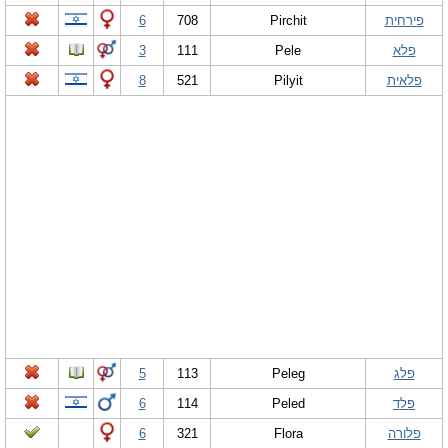
פירחית
Pirchit
708
6
פלא
Pele
111
3
פלאית
Pilyit
521
8
פלג
Peleg
113
5
פלד
Peled
114
6
פלורה
Flora
321
6