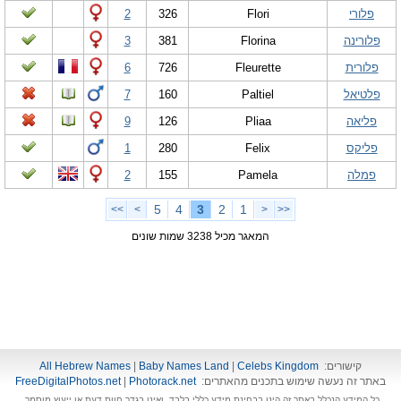
פלורי
Flori
326
2
פלורינה
Florina
381
3
פלורית
Fleurette
726
6
פלטיאל
Paltiel
160
7
פליאה
Pliaa
126
9
פליקס
Felix
280
1
פמלה
Pamela
155
2
5
4
3
2
1
>>
>
<
<<
המאגר מכיל 3238 שמות שונים
קישורים:
Celebs Kingdom
|
Baby Names Land
|
All Hebrew Names
באתר זה נעשה שימוש בתכנים מהאתרים:
Photorack.net
|
FreeDigitalPhotos.net
כל המידע הנכלל באתר זה הינו בבחינת מידע כללי בלבד, ואינו בגדר חוות דעת או ייעוץ מוסמך.