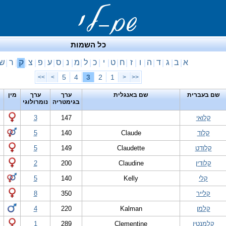
כל השמות
א
ב
ג
ד
ה
ו
ז
ח
ט
י
כ
ל
מ
נ
ס
ע
פ
צ
ק
ר
ש
|
|
|
|
|
|
|
|
|
|
|
|
|
|
|
|
|
|
|
|
5
4
3
2
1
>>
>
<
<<
שם בעברית
שם באנגלית
ערך
ערך
מין
בגימטריה
נומרולוגי
קלואי
147
3
קלוד
Claude
140
5
קלודט
Claudette
149
5
קלודין
Claudine
200
2
קלי
Kelly
140
5
קלייר
350
8
קלמן
Kalman
220
4
קלמנטין
Clementine
289
1