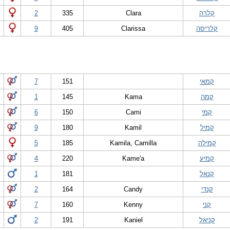
קלרה
Clara
335
2
קלריסה
Clarissa
405
9
קמאי
151
7
קמה
Kama
145
1
קמי
Cami
150
6
קמיל
Kamil
180
9
קמילה
Kamila, Camilla
185
5
קמיע
Kame'a
220
4
קנאל
181
1
קנדי
Candy
164
2
קני
Kenny
160
7
קניאל
Kaniel
191
2