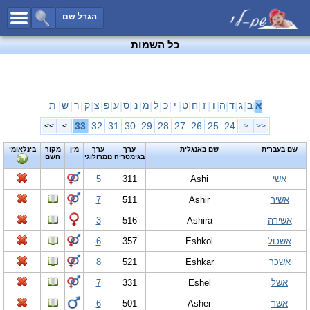
כל השמות
הגרל שם
חיפוש מתקדם
כל השמות
שמות לבנים
שמות לבנות
שמות משותפים
א
ב
ג
ד
ה
ו
ז
ח
ט
י
כ
ל
מ
נ
ס
ע
פ
צ
ק
ר
ש
ת
|
|
|
|
|
|
|
|
|
|
|
|
|
|
|
|
|
|
|
|
|
שמות נפוצים
33
32
31
30
29
28
27
26
25
24
>>
>
<
<<
שמות נדירים
שם בעברית
שם באנגלית
ערך
ערך
מין
מקור
בינלאומי
בגימטריה
נומרולוגי
השם
קטגוריות
אשי
Ashi
311
5
חדש!
מפורסמים
אשיר
Ashir
511
7
נומרולוגיה
אשירה
Ashira
516
3
הוסף שם
אשכול
Eshkol
357
6
צור קשר
אשכר
Eshkar
521
8
פייסבוק
אשל
Eshel
331
7
אשר
Asher
501
6