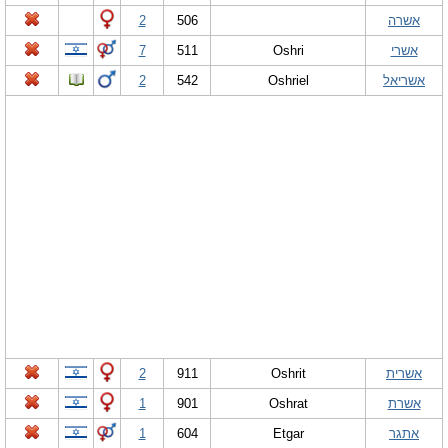
אשרה
506
2
אשרי
Oshri
511
7
אשריאל
Oshriel
542
2
אשרית
Oshrit
911
2
אשרת
Oshrat
901
1
אתגר
Etgar
604
1