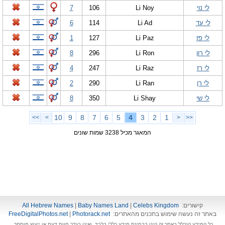
לי נוי
Li Noy
106
7
לי עד
Li Ad
114
6
לי פז
Li Paz
127
1
לי רון
Li Ron
296
8
לי רז
Li Raz
247
4
לי רן
Li Ran
290
2
לי שי
Li Shay
350
8
10
9
8
7
6
5
4
3
2
1
>>
>
<
<<
המאגר מכיל 3238 שמות שונים
קישורים:
Celebs Kingdom
|
Baby Names Land
|
All Hebrew Names
באתר זה נעשה שימוש בתכנים מהאתרים:
Photorack.net
|
FreeDigitalPhotos.net
כל המידע הנכלל באתר זה הינו בבחינת מידע כללי בלבד, ואינו בגדר חוות דעת או ייעוץ מוסמך.