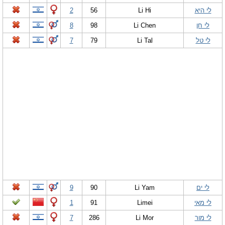
לי היא
Li Hi
56
2
לי חן
Li Chen
98
8
לי טל
Li Tal
79
7
לי ים
Li Yam
90
9
לי מאי
Limei
91
1
לי מור
Li Mor
286
7