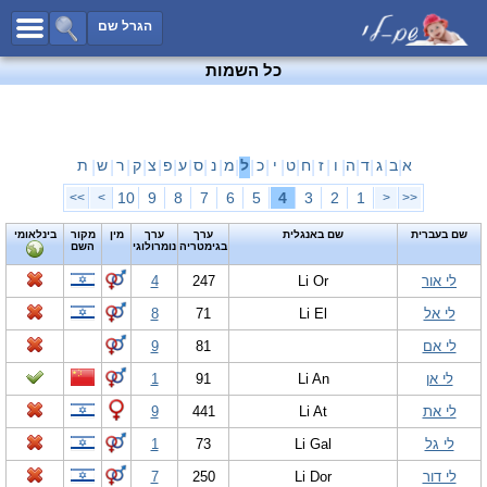
כל השמות
הגרל שם
חיפוש מתקדם
כל השמות
שמות לבנים
שמות לבנות
שמות משותפים
א
ב
ג
ד
ה
ו
ז
ח
ט
י
כ
ל
מ
נ
ס
ע
פ
צ
ק
ר
ש
ת
|
|
|
|
|
|
|
|
|
|
|
|
|
|
|
|
|
|
|
|
|
שמות נפוצים
10
9
8
7
6
5
4
3
2
1
>>
>
<
<<
שמות נדירים
שם בעברית
שם באנגלית
ערך
ערך
מין
מקור
בינלאומי
בגימטריה
נומרולוגי
השם
קטגוריות
לי אור
Li Or
247
4
חדש!
מפורסמים
לי אל
Li El
71
8
נומרולוגיה
לי אם
81
9
הוסף שם
לי אן
Li An
91
1
צור קשר
לי את
Li At
441
9
פייסבוק
לי גל
Li Gal
73
1
לי דור
Li Dor
250
7