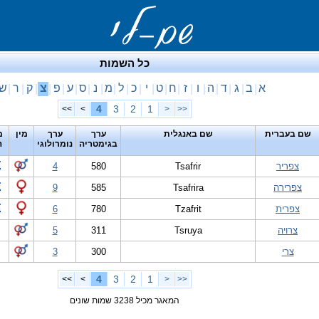
כל השמות
א
ב
ג
ד
ה
ו
ז
ח
ט
י
כ
ל
מ
נ
ס
ע
פ
צ
ק
ר
ש
|
|
|
|
|
|
|
|
|
|
|
|
|
|
|
|
|
|
|
|
4
3
2
1
>>
>
<
<<
שם בעברית
שם באנגלית
ערך
ערך
מין
מ
בגימטריה
נומרולוגי
ה
צפריר
Tsafrir
580
4
צפרירה
Tsafrira
585
9
צפרית
Tzafrit
780
6
צרויה
Tsruya
311
5
צרי
300
3
4
3
2
1
>>
>
<
<<
המאגר מכיל 3238 שמות שונים