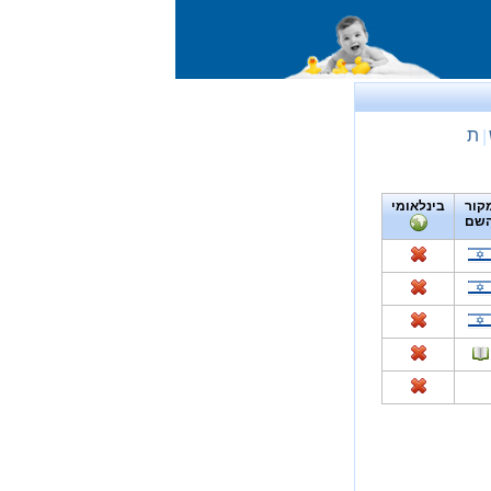
ת
|
קור
בינלאומי
שם