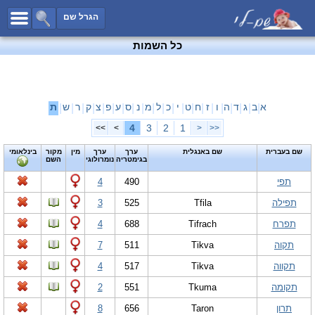
כל השמות
הגרל שם
חיפוש מתקדם
כל השמות
שמות לבנים
שמות לבנות
שמות משותפים
א
ב
ג
ד
ה
ו
ז
ח
ט
י
כ
ל
מ
נ
ס
ע
פ
צ
ק
ר
ש
ת
|
|
|
|
|
|
|
|
|
|
|
|
|
|
|
|
|
|
|
|
|
שמות נפוצים
4
3
2
1
>>
>
<
<<
שמות נדירים
שם בעברית
שם באנגלית
ערך
ערך
מין
מקור
בינלאומי
בגימטריה
נומרולוגי
השם
קטגוריות
תפי
490
4
חדש!
מפורסמים
תפילה
Tfila
525
3
נומרולוגיה
תפרח
Tifrach
688
4
הוסף שם
תקוה
Tikva
511
7
צור קשר
תקווה
Tikva
517
4
פייסבוק
תקומה
Tkuma
551
2
תרון
Taron
656
8