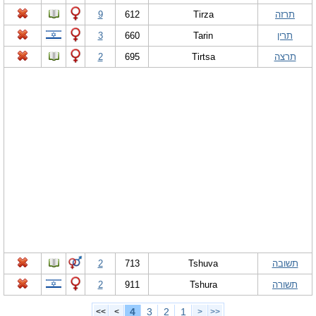
תרזה
Tirza
612
9
תרין
Tarin
660
3
תרצה
Tirtsa
695
2
תשובה
Tshuva
713
2
תשורה
Tshura
911
2
4
3
2
1
>>
>
<
<<