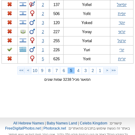
יופיאל
Yofiel
137
2
יופית
Yofit
506
2
יוקד
Yoked
120
3
יוראי
Yoray
227
2
יורטל
Yortal
255
3
יורי
Yuri
226
1
יורית
Yorit
626
5
10
9
8
7
6
5
4
3
2
1
>>
>
<
<<
המאגר מכיל 3238 שמות שונים
קישורים:
Celebs Kingdom
|
Baby Names Land
|
All Hebrew Names
באתר זה נעשה שימוש בתכנים מהאתרים:
Photorack.net
|
FreeDigitalPhotos.net
כל המידע הנכלל באתר זה הינו בבחינת מידע כללי בלבד, ואינו בגדר חוות דעת או ייעוץ מוסמך.