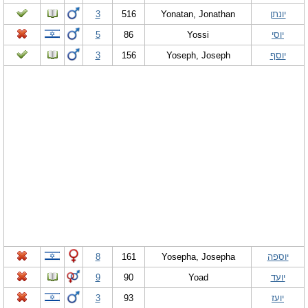
יונתן
Yonatan, Jonathan
516
3
יוסי
Yossi
86
5
יוסף
Yoseph, Joseph
156
3
יוספה
Yosepha, Josepha
161
8
יועד
Yoad
90
9
יועז
93
3