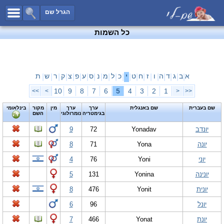
כל השמות
הגרל שם
חיפוש מתקדם
כל השמות
שמות לבנים
שמות לבנות
שמות משותפים
א
ב
ג
ד
ה
ו
ז
ח
ט
י
כ
ל
מ
נ
ס
ע
פ
צ
ק
ר
ש
ת
|
|
|
|
|
|
|
|
|
|
|
|
|
|
|
|
|
|
|
|
|
שמות נפוצים
10
9
8
7
6
5
4
3
2
1
>>
>
<
<<
שמות נדירים
שם בעברית
שם באנגלית
ערך
ערך
מין
מקור
בינלאומי
בגימטריה
נומרולוגי
השם
קטגוריות
יונדב
Yonadav
72
9
חדש!
מפורסמים
יונה
Yona
71
8
נומרולוגיה
יוני
Yoni
76
4
הוסף שם
יונינה
Yonina
131
5
צור קשר
יונית
Yonit
476
8
פייסבוק
יונל
96
6
יונת
Yonat
466
7