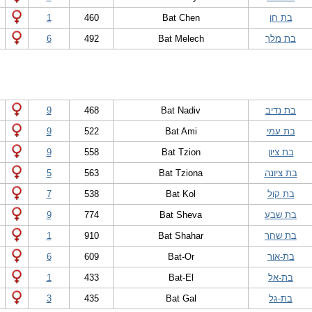
בת חן
Bat Chen
460
1
בת מלך
Bat Melech
492
6
בת נדיב
Bat Nadiv
468
9
בת עמי
Bat Ami
522
9
בת ציון
Bat Tzion
558
9
בת ציונה
Bat Tziona
563
5
בת קול
Bat Kol
538
7
בת שבע
Bat Sheva
774
9
בת שחר
Bat Shahar
910
1
בת-אור
Bat-Or
609
6
בת-אל
Bat-El
433
1
בת-גל
Bat Gal
435
3