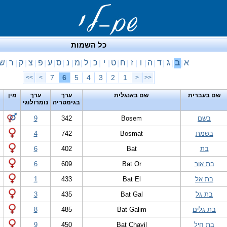
כל השמות
א
ב
ג
ד
ה
ו
ז
ח
ט
י
כ
ל
מ
נ
ס
ע
פ
צ
ק
ר
ש
|
|
|
|
|
|
|
|
|
|
|
|
|
|
|
|
|
|
|
|
7
6
5
4
3
2
1
>>
>
<
<<
שם בעברית
שם באנגלית
ערך
ערך
מין
בגימטריה
נומרולוגי
בשם
Bosem
342
9
בשמת
Bosmat
742
4
בת
Bat
402
6
בת אור
Bat Or
609
6
בת אל
Bat El
433
1
בת גל
Bat Gal
435
3
בת גלים
Bat Galim
485
8
בת חיל
Bat Chayil
450
9