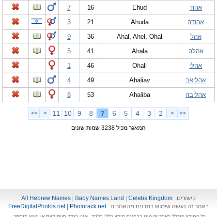
אהוד
Ehud
16
7
אהודה
Ahuda
21
3
אהל
Ahal, Ahel, Ohal
36
9
אהלה
Ahala
41
5
אהלי
Ohali
46
1
אהליאב
Ahaliav
49
4
אהליבה
Ahaliba
53
8
11
10
9
8
7
6
5
4
3
2
>>
>
<
<<
המאגר מכיל 3238 שמות שונים
קישורים:
Celebs Kingdom
|
Baby Names Land
|
All Hebrew Names
באתר זה נעשה שימוש בתכנים מהאתרים:
Photorack.net
|
FreeDigitalPhotos.net
כל המידע הנכלל באתר זה הינו בבחינת מידע כללי בלבד, ואינו בגדר חוות דעת או ייעוץ מוסמך.