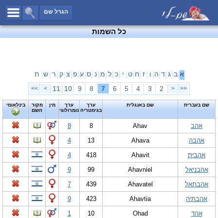
כל השמות
הגרל שם
חיפוש מתקדם
כל השמות
שמות לבנים
שמות לבנות
שמות משותפים
א
ב
ג
ד
ה
ו
ז
ח
ט
י
כ
ל
מ
נ
ס
ע
פ
צ
ק
ר
ש
ת
|
|
|
|
|
|
|
|
|
|
|
|
|
|
|
|
|
|
|
|
|
שמות נפוצים
11
10
9
8
7
6
5
4
3
2
>>
>
<
<<
שמות נדירים
שם בעברית
שם באנגלית
ערך
ערך
מין
מקור
בינלאומי
בגימטריה
נומרולוגי
השם
קטגוריות
אהב
Ahav
8
8
חדש!
מפורסמים
אהבה
Ahava
13
4
נומרולוגיה
אהבית
Ahavit
418
4
הוסף שם
אהבניאל
Ahavniel
99
9
צור קשר
אהבתאל
Ahavatel
439
7
פייסבוק
אהבתיה
Ahavtia
423
9
אהד
Ohad
10
1