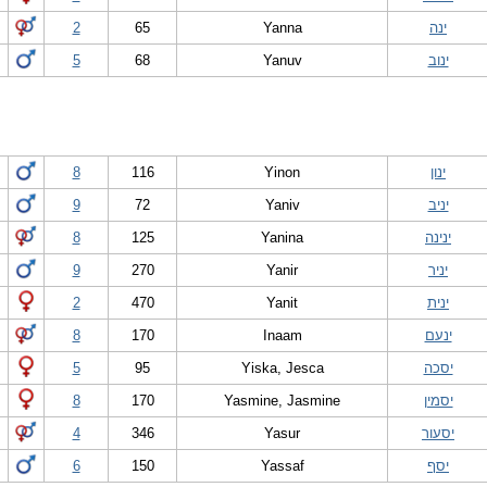
ינה
Yanna
65
2
ינוב
Yanuv
68
5
ינון
Yinon
116
8
יניב
Yaniv
72
9
ינינה
Yanina
125
8
יניר
Yanir
270
9
ינית
Yanit
470
2
ינעם
Inaam
170
8
יסכה
Yiska, Jesca
95
5
יסמין
Yasmine, Jasmine
170
8
יסעור
Yasur
346
4
יסף
Yassaf
150
6