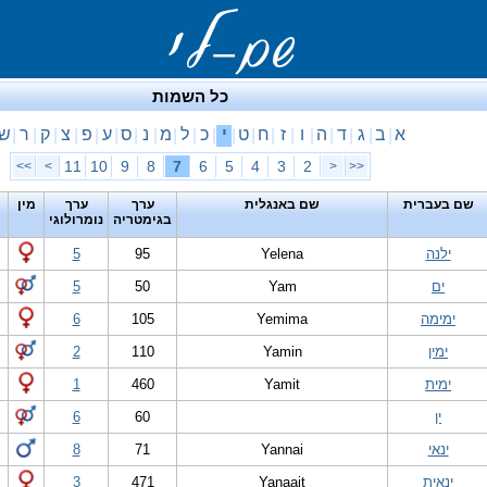
כל השמות
א
ב
ג
ד
ה
ו
ז
ח
ט
י
כ
ל
מ
נ
ס
ע
פ
צ
ק
ר
ש
|
|
|
|
|
|
|
|
|
|
|
|
|
|
|
|
|
|
|
|
11
10
9
8
7
6
5
4
3
2
>>
>
<
<<
שם בעברית
שם באנגלית
ערך
ערך
מין
בגימטריה
נומרולוגי
ילנה
Yelena
95
5
ים
Yam
50
5
ימימה
Yemima
105
6
ימין
Yamin
110
2
ימית
Yamit
460
1
ין
60
6
ינאי
Yannai
71
8
ינאית
Yanaait
471
3