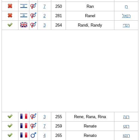
רן
Ran
250
7
רנאל
Ranel
281
2
רנדי
Randi, Randy
264
3
רנה
Rene, Rana, Rina
255
3
רנט
Renate
259
7
רנטו
Renato
265
4