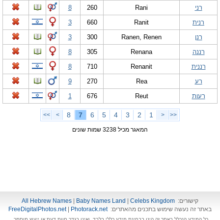
רני
Rani
260
8
רנית
Ranit
660
3
רנן
Ranen, Renen
300
3
רננה
Renana
305
8
רננית
Renanit
710
8
רע
Rea
270
9
רעות
Reut
676
1
8
7
6
5
4
3
2
1
>>
>
<
<<
המאגר מכיל 3238 שמות שונים
קישורים:
Celebs Kingdom
|
Baby Names Land
|
All Hebrew Names
באתר זה נעשה שימוש בתכנים מהאתרים:
Photorack.net
|
FreeDigitalPhotos.net
כל המידע הנכלל באתר זה הינו בבחינת מידע כללי בלבד, ואינו בגדר חוות דעת או ייעוץ מוסמך.