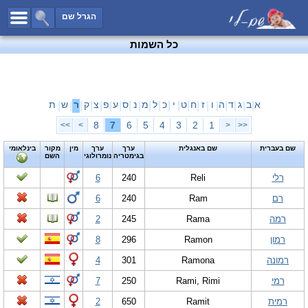
כל השמות
הגרל שם
חיפוש מתקדם
כל השמות
שמות לבנים
שמות לבנות
שמות משותפים
א
ב
ג
ד
ה
ו
ז
ח
ט
י
כ
ל
מ
נ
ס
ע
פ
צ
ק
ר
ש
ת
|
|
|
|
|
|
|
|
|
|
|
|
|
|
|
|
|
|
|
|
|
שמות נפוצים
8
7
6
5
4
3
2
1
>>
>
<
<<
שמות נדירים
שם בעברית
שם באנגלית
ערך
ערך
מין
מקור
בינלאומי
בגימטריה
נומרולוגי
השם
קטגוריות
רלי
Reli
240
6
חדש!
מפורסמים
רם
Ram
240
6
נומרולוגיה
רמה
Rama
245
2
הוסף שם
רמון
Ramon
296
8
צור קשר
רמונה
Ramona
301
4
פייסבוק
רמי
Rami, Rimi
250
7
רמית
Ramit
650
2