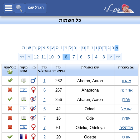
כל השמות
הגרל שם
חיפוש מתקדם
כל השמות
שמות לבנים
שמות לבנות
שמות משותפים
א
ב
ג
ד
ה
ו
ז
ח
ט
י
כ
ל
מ
נ
ס
ע
פ
צ
ק
ר
ש
ת
|
|
|
|
|
|
|
|
|
|
|
|
|
|
|
|
|
|
|
|
|
שמות נפוצים
12
11
10
9
8
7
6
5
4
3
>>
>
<
<<
שמות נדירים
שם בעברית
שם באנגלית
ערך
ערך
מין
מקור
בינלאומי
בגימטריה
נומרולוגי
השם
קטגוריות
אהרון
Aharon, Aaron
262
1
חדש!
מפורסמים
אהרונה
Ahaorona
267
6
נומרולוגיה
אהרן
Aharon, Aaron
256
4
הוסף שם
אודאל
Odael
42
6
צור קשר
אודה
Ode
16
7
פייסבוק
אודהליה
Odelia, Odeleya
61
7
אודט
Odette
20
2