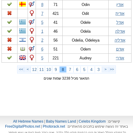
אודין
Odin
71
8
אודית
Odit
421
7
אודל
Odele
41
5
אודלה
Odela
46
1
אודליה
Odelia, Odeleya
56
2
אודם
Odem
51
6
אודרי
Audrey
221
5
12
11
10
9
8
7
6
5
4
3
>>
>
<
<<
המאגר מכיל 3238 שמות שונים
קישורים:
Celebs Kingdom
|
Baby Names Land
|
All Hebrew Names
באתר זה נעשה שימוש בתכנים מהאתרים:
Photorack.net
|
FreeDigitalPhotos.net
כל המידע הנכלל באתר זה הינו בבחינת מידע כללי בלבד, ואינו בגדר חוות דעת או ייעוץ מוסמך.