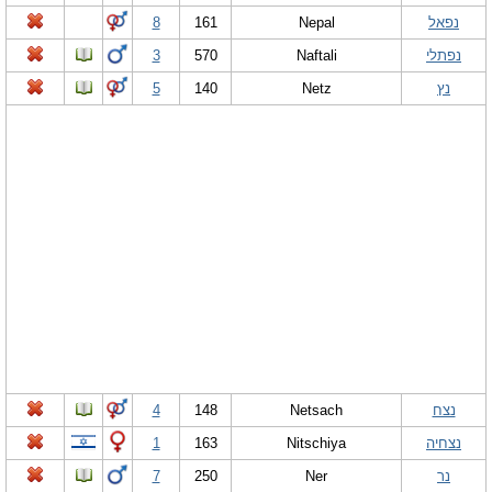
נפאל
Nepal
161
8
נפתלי
Naftali
570
3
נץ
Netz
140
5
נצח
Netsach
148
4
נצחיה
Nitschiya
163
1
נר
Ner
250
7