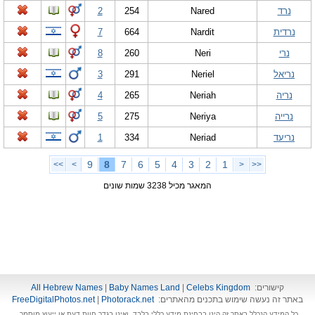
נרד
Nared
254
2
נרדית
Nardit
664
7
נרי
Neri
260
8
נריאל
Neriel
291
3
נריה
Neriah
265
4
נרייה
Neriya
275
5
נריעד
Neriad
334
1
9
8
7
6
5
4
3
2
1
>>
>
<
<<
המאגר מכיל 3238 שמות שונים
קישורים:
Celebs Kingdom
|
Baby Names Land
|
All Hebrew Names
באתר זה נעשה שימוש בתכנים מהאתרים:
Photorack.net
|
FreeDigitalPhotos.net
כל המידע הנכלל באתר זה הינו בבחינת מידע כללי בלבד, ואינו בגדר חוות דעת או ייעוץ מוסמך.