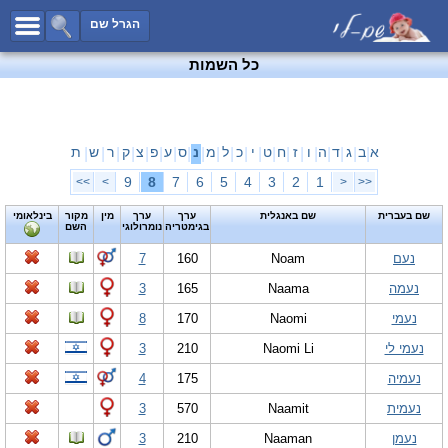
כל השמות
הגרל שם
חיפוש מתקדם
כל השמות
שמות לבנים
שמות לבנות
שמות משותפים
א
ב
ג
ד
ה
ו
ז
ח
ט
י
כ
ל
מ
נ
ס
ע
פ
צ
ק
ר
ש
ת
|
|
|
|
|
|
|
|
|
|
|
|
|
|
|
|
|
|
|
|
|
שמות נפוצים
9
8
7
6
5
4
3
2
1
>>
>
<
<<
שמות נדירים
שם בעברית
שם באנגלית
ערך
ערך
מין
מקור
בינלאומי
בגימטריה
נומרולוגי
השם
קטגוריות
נעם
Noam
160
7
חדש!
מפורסמים
נעמה
Naama
165
3
נומרולוגיה
נעמי
Naomi
170
8
הוסף שם
נעמי לי
Naomi Li
210
3
צור קשר
נעמיה
175
4
פייסבוק
נעמית
Naamit
570
3
נעמן
Naaman
210
3