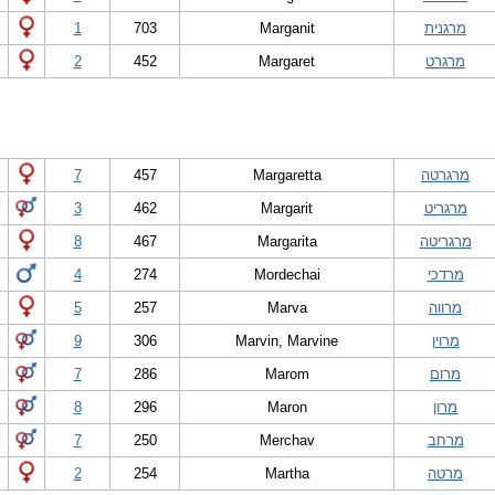
מרגנית
Marganit
703
1
מרגרט
Margaret
452
2
מרגרטה
Margaretta
457
7
מרגריט
Margarit
462
3
מרגריטה
Margarita
467
8
מרדכי
Mordechai
274
4
מרווה
Marva
257
5
מרוין
Marvin, Marvine
306
9
מרום
Marom
286
7
מרון
Maron
296
8
מרחב
Merchav
250
7
מרטה
Martha
254
2