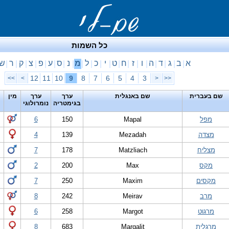
כל השמות
א
ב
ג
ד
ה
ו
ז
ח
ט
י
כ
ל
מ
נ
ס
ע
פ
צ
ק
ר
ש
|
|
|
|
|
|
|
|
|
|
|
|
|
|
|
|
|
|
|
|
12
11
10
9
8
7
6
5
4
3
>>
>
<
<<
שם בעברית
שם באנגלית
ערך
ערך
מין
בגימטריה
נומרולוגי
מפל
Mapal
150
6
מצדה
Mezadah
139
4
מצליח
Matzliach
178
7
מקס
Max
200
2
מקסים
Maxim
250
7
מרב
Meirav
242
8
מרגוט
Margot
258
6
מרגלית
Margalit
683
8