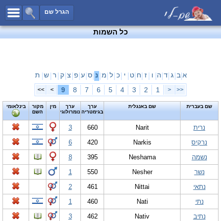
כל השמות
הגרל שם
חיפוש מתקדם
כל השמות
שמות לבנים
שמות לבנות
שמות משותפים
א
ב
ג
ד
ה
ו
ז
ח
ט
י
כ
ל
מ
נ
ס
ע
פ
צ
ק
ר
ש
ת
|
|
|
|
|
|
|
|
|
|
|
|
|
|
|
|
|
|
|
|
|
שמות נפוצים
9
8
7
6
5
4
3
2
1
>>
>
<
<<
שמות נדירים
שם בעברית
שם באנגלית
ערך
ערך
מין
מקור
בינלאומי
בגימטריה
נומרולוגי
השם
קטגוריות
נרית
Narit
660
3
חדש!
מפורסמים
נרקיס
Narkis
420
6
נומרולוגיה
נשמה
Neshama
395
8
הוסף שם
נשר
Nesher
550
1
צור קשר
נתאי
Nittai
461
2
פייסבוק
נתי
Nati
460
1
נתיב
Nativ
462
3