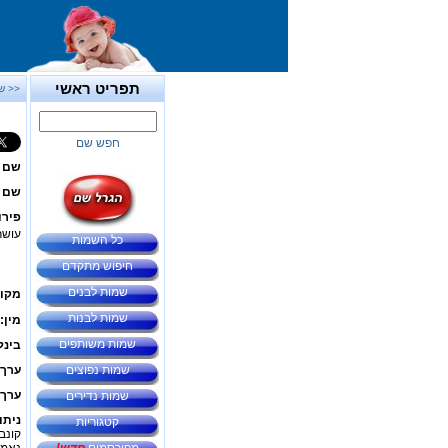
תפריט ראשי
<< ש
חפש שם
שם 
שם ב
פירו
עושר,
כל השמות
חיפוש מתקדם
שמות לבנים
מקור
שמות לבנות
מין:
שמות משותפים
בינל
שמות נפוצים
ערך 
ערך 
שמות נדירים
ניתו
קטגוריות
קונב