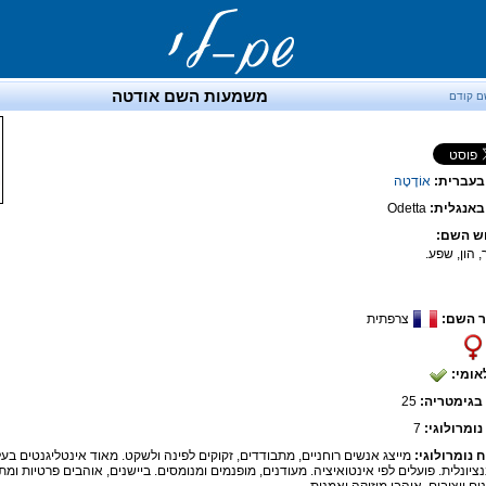
משמעות השם אודטה
ם קודם
בעברית:
אוֹדֶטָה
אנגלית:
Odetta
ש השם:
 הון, שפע.
 השם:
צרפתית
אומי:
בגימטריה:
25
נומרולוגי:
7
ח נומרולוגי:
מייצג אנשים רוחניים, מתבודדים, זקוקים לפינה ולשקט. מאוד אינטליגנטים בעל
נציונלית. פועלים לפי אינטואיציה. מעודנים, מופנמים ומנומסים. ביישנים, אוהבים פרטיות ומ