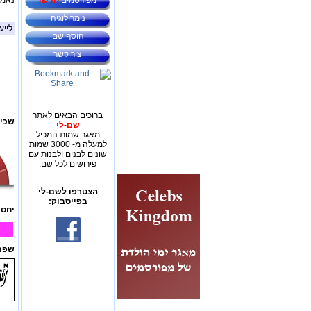
מפורסמים
חדש!
נאמני
נומרולוגיה
לייע
הוסף שם
צור קשר
ברוכים הבאים לאתר
שכיח
שם-לי
מאגר שמות המכיל
למעלה מ- 3000 שמות
שונים לבנים ולבנות עם
פירושים לכל שם.
הצטרפו לשם-לי
בפייסבוק:
יחס 
שפת 