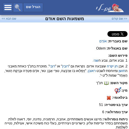
כל השמות
הגרל שם
חיפוש מתקדם
משמעות השם אודם
<< שם קודם
שם הבא >>
שמות לבנים
שמות לבנות
שם בעברית:
אוֹדֶם
שמות משותפים
שם באנגלית:
Odem
שמות נפוצים
פירוש השם:
שמות נדירים
1. צבע אדום, צבע ה
שני
.
2. אבן
חן
יקרה
שצבעה אדום. נקראת גם "
רובין
" או "
רובי
". מוזכרת בתנ"ך כאחת מאבני
קטגוריות
ה
חושן
ומיוחסת לשבט
ראובן
. "וַיְמַלְאוּ בוֹ אַרְבָּעָה, טוּרֵי אָבֶן: טוּר, אֹדֶם פִּטְדָה וּבָרֶקֶת הַטּוּר,
הָאֶחָד" שמות ל"ט י'.
חדש!
מפורסמים
מקור השם:
תנ"ך
נומרולוגיה
מין:
הוסף שם
בינלאומי:
ערך בגימטריה:
51
צור קשר
ערך נומרולוגי:
6
פייסבוק
ניתוח נומרולוגי:
מייצג אנשים משפחתיים, אהבה, הרמוניה, נתינה, יופי, דאגה לזולת.
משפחתם בסדר עדיפות עליון. כישרוניים ויצירתיים, בעלי כוח משיכה אישי, אצילות, נטייה
לשלמות.