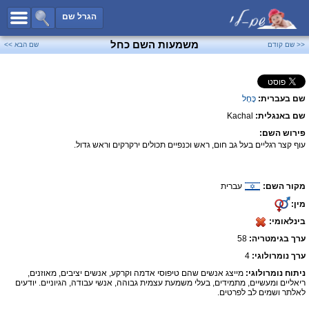
כל השמות
הגרל שם
חיפוש מתקדם
משמעות השם כחל
<< שם קודם
שם הבא >>
שמות לבנים
שמות לבנות
שם בעברית:
כָּחָל
שמות משותפים
שם באנגלית:
Kachal
שמות נפוצים
פירוש השם:
שמות נדירים
עוף קצר רגליים בעל גב חום, ראש וכנפיים תכולים ירקרקים וראש גדול.
קטגוריות
מקור השם:
עברית
חדש!
מפורסמים
מין:
נומרולוגיה
בינלאומי:
הוסף שם
ערך בגימטריה:
58
צור קשר
ערך נומרולוגי:
4
ניתוח נומרולוגי:
מייצג אנשים שהם טיפוסי אדמה וקרקע, אנשים יציבים, מאוזנים,
פייסבוק
ריאליים ומעשיים, מתמידים, בעלי משמעת עצמית גבוהה, אנשי עבודה, הגיוניים. יודעים
לאלתר ושמים לב לפרטים.