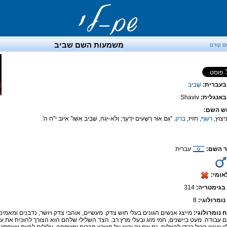
משמעות השם שביב
ם קודם
בעברית:
שָׁבִיב
אנגלית:
Shaviv
ש השם:
ניצוץ,
רשף
, חזיז,
ברק
. "גַּם אוֹר רְשָׁעִים יִדְעָךְ; וְלֹא-יִגַּהּ, שְׁבִיב אִשּׁוֹ" איוב י"ח ה'.
 השם:
עברית
אומי:
בגימטריה:
314
נומרולוגי:
8
ח נומרולוגי:
מייצג אנשים הגונים בעלי חוש צדק. מעשיים, אוהבי צדק ויושר, נדבנים ומאמינים
ם עבודה. מעט ביישנים, חמי מזג ובעלי מרץ רב. הצד השלילי שלהם הוא הצורך להוכיח את ע