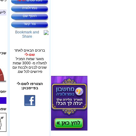
מפורסמים
חדש!
כישל
נומרולוגיה
לייע
הוסף שם
צור קשר
ברוכים הבאים לאתר
שכיח
שם-לי
מאגר שמות המכיל
למעלה מ- 3000 שמות
שונים לבנים ולבנות עם
פירושים לכל שם.
הצטרפו לשם-לי
בפייסבוק:
יחס 
שפת 