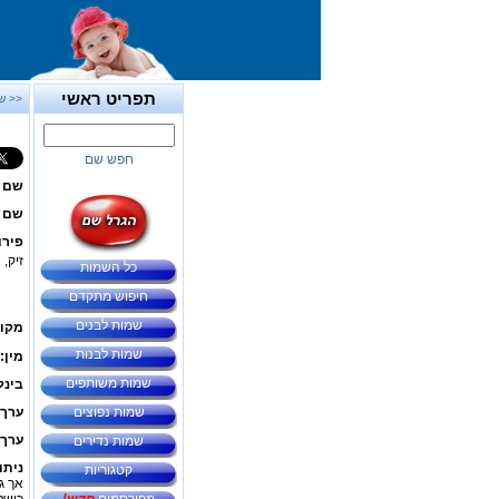
תפריט ראשי
<< ש
חפש שם
שם 
שם ב
פירו
זיק, 
כל השמות
חיפוש מתקדם
שמות לבנים
מקור
שמות לבנות
מין:
שמות משותפים
בינל
שמות נפוצים
ערך 
ערך 
שמות נדירים
ניתו
קטגוריות
אך ג