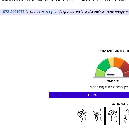
ון ויעשו הכול בכדי להצליח, גם אם זה יבוא על חשבון חברים ומשפחה. עלולים להיות שאפתני
וץ מקצועי ממומחה לנומרולוגיה ולנומרולוגיה קבלית
לחץ כאן
או התקשר ל-
072-3401077
.
ות השם (הערכה):
נדיר מאד
בין בנים לבנות (הערכה):
100%
הסימנים: